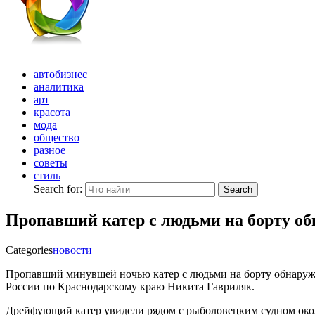
автобизнес
аналитика
арт
красота
мода
общество
разное
советы
стиль
Search for:
Search
Пропавший катер с людьми на борту об
Categories
новости
Пропавший минувшей ночью катер с людьми на борту обнаружи
России по Краснодарскому краю Никита Гавриляк.
Дрейфующий катер увидели рядом с рыболовецким
судном око