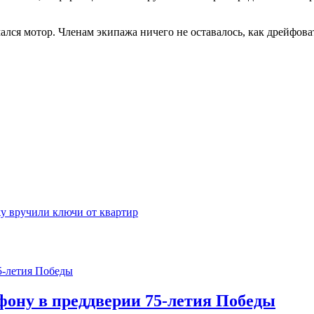
мался мотор. Членам экипажа ничего не оставалось, как дрейфо
у вручили ключи от квартир
фону в преддверии 75-летия Победы