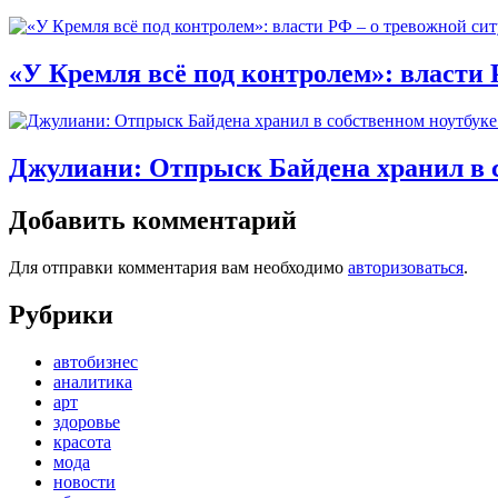
«У Кремля всё под контролем»: власти 
Джулиани: Отпрыск Байдена хранил в 
Добавить комментарий
Для отправки комментария вам необходимо
авторизоваться
.
Рубрики
автобизнес
аналитика
арт
здоровье
красота
мода
новости