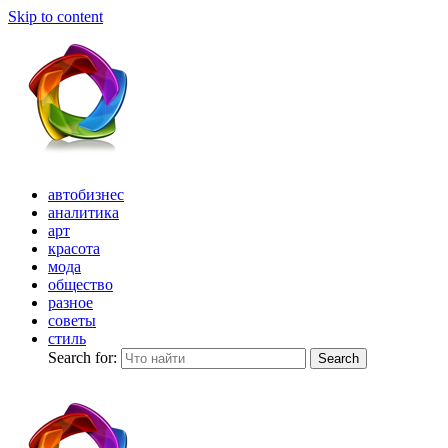
Skip to content
автобизнес
аналитика
арт
красота
мода
общество
разное
советы
стиль
Search for:
Search