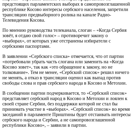
предстоящих парламентских выборах в самопровозглашенной
республике Косово интересы сербского населения, запретили
трансляцию предвыборного ролика на канале Радио-
Телевидения Косова.
По мнению руководства
телеканала, слоган – «Когда Сербия
зовёт, я отдаю свой голос» – противоречит закону о
«выборах», от которых уже отстранены избиратели с
сербскими паспортами.
В заявлении «Сербского списка» отмечается, что от партии
«потребовали убрать часть слогана или заменить на «Когда
Косово зовет», так как «это обращение к закону, но не
толкование». Тем не менее, «Сербский список» решил ничего
не менять, а отказ в трансляции оценил как выпад против
свободы слова и прав сербского народа в Косово и Метохии.
В сообщении партии подчеркивается, то «Сербский список»
представляет сербский народ в Косово и Метохии и лоялен к
своей стране Сербии, без поддержки которой не стал бы
принимать участие в «выборах». «Сербский список» во время
заседаний в парламенте Приштины будет отстаивать интересы
сербского народа и Сербии, а не самопровозглашенной
республики Косово», – заявили в партии.