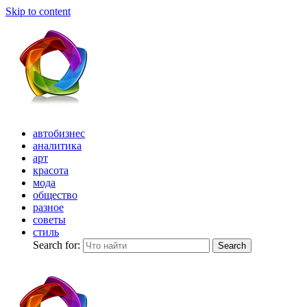
Skip to content
автобизнес
аналитика
арт
красота
мода
общество
разное
советы
стиль
Search for:
Search