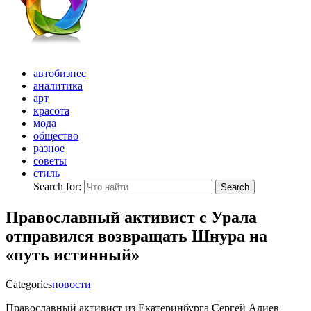
автобизнес
аналитика
арт
красота
мода
общество
разное
советы
стиль
Search for:
Search
Православный активист с Урала
отправился возвращать Шнура на
«путь истинный»
Categories
новости
Православный активист из Екатеринбурга Сергей Алиев