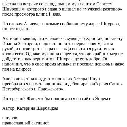
выехал на встречу со скандальным музыкантом Сергеем
Шнуровым, которого недавно вызвал на «мужской разговор»
после просмотра клипа I_ssus.
По словам Алиева, знакомые сообщили ему адрес Шнурова,
пишет издание .
Активист
заявил, что «человека, хулящего Христа», по завету
Иоанна Златоуста, надо остановить сперва словом, затем
рукой, а после третьего раза — «Да освятится рука твоя в
крови его». Однако мужчина надеется, что до крайних мер не
дойдет, так как верит, что в Шнуре еще есть добро. Он
напомнил, что в свое время музыкант посещал церковь и даже
пел на клиросе.
Алиев лелеет надежду, что после их беседы Шнур
преобразится из матерщинника и дебошира в «Сергия Санкт-
Петербургского и Ладожского».
Интересно? Жми, чтобы подписаться на сайт в Яндексе
Автор: Катерина Щербацкая
шнуров
православный активист