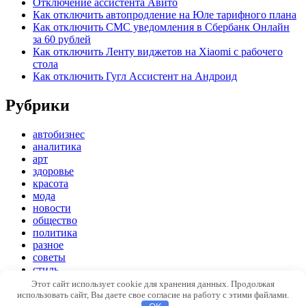
Отключение ассистента Авито
Как отключить автопродление на Юле тарифного плана
Как отключить СМС уведомления в Сбербанк Онлайн
за 60 рублей
Как отключить Ленту виджетов на Xiaomi с рабочего
стола
Как отключить Гугл Ассистент на Андроид
Рубрики
автобизнес
аналитика
арт
здоровье
красота
мода
новости
общество
политика
разное
советы
стиль
экономика
Этот сайт использует cookie для хранения данных. Продолжая
использовать сайт, Вы даете свое согласие на работу с этими файлами.
Copyright © 2026
Модный стиль
. Все права защищены