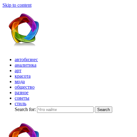
Skip to content
автобизнес
аналитика
арт
красота
мода
общество
разное
советы
стиль
Search for:
Search