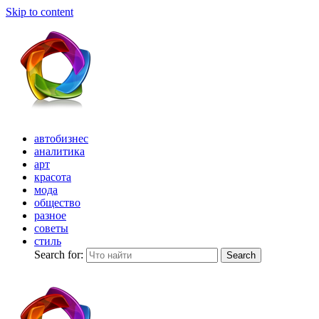
Skip to content
автобизнес
аналитика
арт
красота
мода
общество
разное
советы
стиль
Search for:
Search