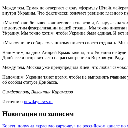
Между тем, Ермак не отвергает с ходу «формулу Штайнмайера
внутри Украины. Что фактически означает ревизию главного п
«Мы собрали большое количество экспертов и, базируясь на то
не допустим федерализации нашей страны. Мы точно никогда 
Украину. Мы точно хотим, чтобы Украина была единая. И вот 
«Мы точно не собираемся никому ничего своего отдавать. Мы н
Напомним, на днях Андрей Ермак заявил, что Украина не буде
Донбассе и отправить его на рассмотрение в Верховную Раду.
Между тем, Москва уже предупредила Киев, что любая самово
Напомним, Украина тянет время, чтобы не выполнять главные 
об особом статусе Донбасса.
Симферополь, Валентин Карамазов
Источник:
newdaynews.ru
Навигация по записям
Ковтун получил «красную карточку» на российском канале по 