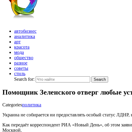
автобизнес
аналитика
арт
красота
мода
общество
разное
советы
стиль
Search for:
Search
Помощник Зеленского отверг любые ус
Categories
политика
Украина не собирается ни предоставлять особый статус ЛДНР,
Как передаёт корреспондент РИА «Новый День», об этом зая
Москвой.