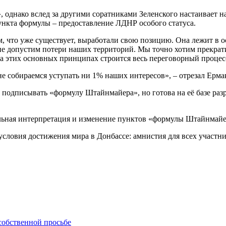
», однако вслед за другими соратниками Зеленского настаивает
ункта формулы – предоставление ЛДНР особого статуса.
м, что уже существует, выработали свою позицию. Она лежит в 
не допустим потери наших территорий. Мы точно хотим прекрати
на этих основных принципах строится весь переговорный процес
е собираемся уступать ни 1% наших интересов», – отрезал Ерма
т подписывать «формулу Штайнмайера», но готова на её базе ра
льная интерпретация и изменение пунктов «формулы Штайнмайер
условия достижения мира в Донбассе: амнистия для всех участ
собственной просьбе