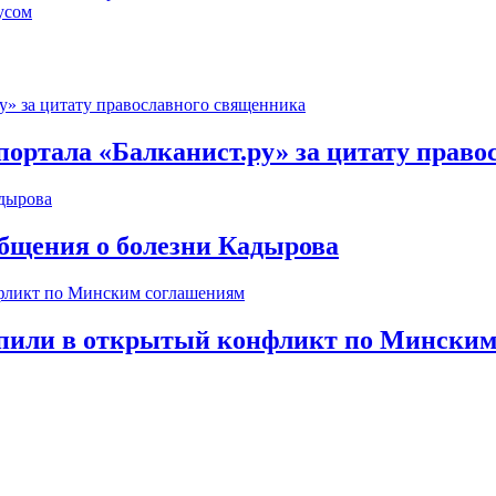
усом
портала «Балканист.ру» за цитату прав
общения о болезни Кадырова
пили в открытый конфликт по Минским