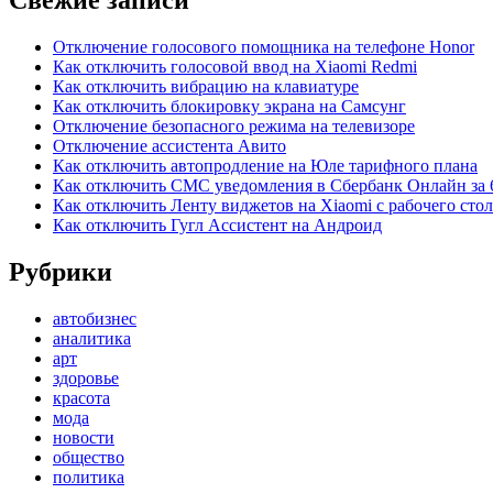
Свежие записи
Отключение голосового помощника на телефоне Honor
Как отключить голосовой ввод на Xiaomi Redmi
Как отключить вибрацию на клавиатуре
Как отключить блокировку экрана на Самсунг
Отключение безопасного режима на телевизоре
Отключение ассистента Авито
Как отключить автопродление на Юле тарифного плана
Как отключить СМС уведомления в Сбербанк Онлайн за 
Как отключить Ленту виджетов на Xiaomi с рабочего стол
Как отключить Гугл Ассистент на Андроид
Рубрики
автобизнес
аналитика
арт
здоровье
красота
мода
новости
общество
политика