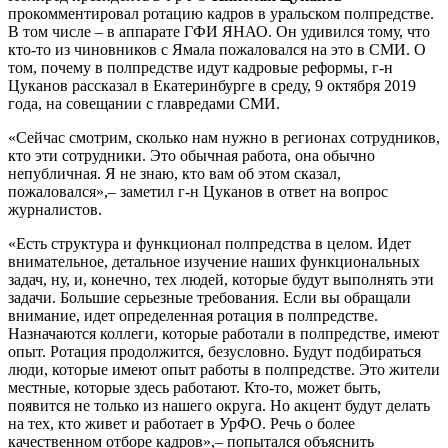
прокомментировал ротацию кадров в уральском полпредстве.
В том числе – в аппарате ГФИ ЯНАО. Он удивился тому, что
кто-то из чиновников с Ямала пожаловался на это в СМИ. О
том, почему в полпредстве идут кадровые реформы, г-н
Цуканов рассказал в Екатеринбурге в среду, 9 октября 2019
года, на совещании с главредами СМИ.
«Сейчас смотрим, сколько нам нужно в регионах сотрудников,
кто эти сотрудники. Это обычная работа, она обычно
непубличная. Я не знаю, кто вам об этом сказал,
пожаловался»,– заметил г-н Цуканов в ответ на вопрос
журналистов.
«Есть структура и функционал полпредства в целом. Идет
внимательное, детальное изучение наших функциональных
задач, ну, и, конечно, тех людей, которые будут выполнять эти
задачи. Большие серьезные требования. Если вы обращали
внимание, идет определенная ротация в полпредстве.
Назначаются коллеги, которые работали в полпредстве, имеют
опыт. Ротация продолжится, безусловно. Будут подбираться
люди, которые имеют опыт работы в полпредстве. Это жители
местные, которые здесь работают. Кто-то, может быть,
появится не только из нашего округа. Но акцент будут делать
на тех, кто живет и работает в УрФО. Речь о более
качественном отборе кадров»,– попытался объяснить