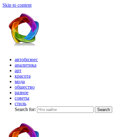
Skip to content
автобизнес
аналитика
арт
красота
мода
общество
разное
советы
стиль
Search for:
Search