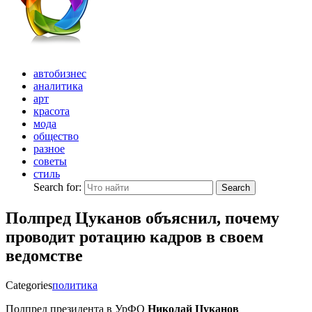
автобизнес
аналитика
арт
красота
мода
общество
разное
советы
стиль
Search for:
Search
Полпред Цуканов объяснил, почему
проводит ротацию кадров в своем
ведомстве
Categories
политика
Полпред президента в УрФО
Николай Цуканов