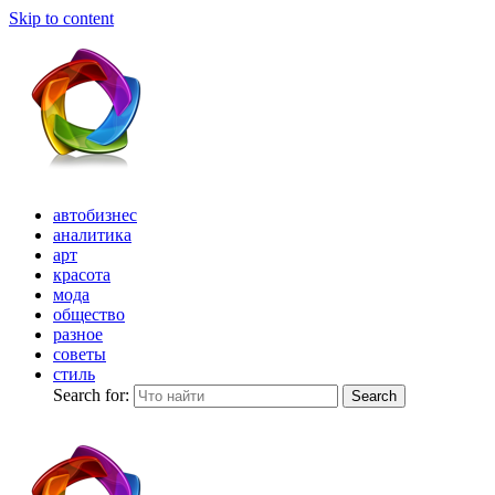
Skip to content
автобизнес
аналитика
арт
красота
мода
общество
разное
советы
стиль
Search for:
Search