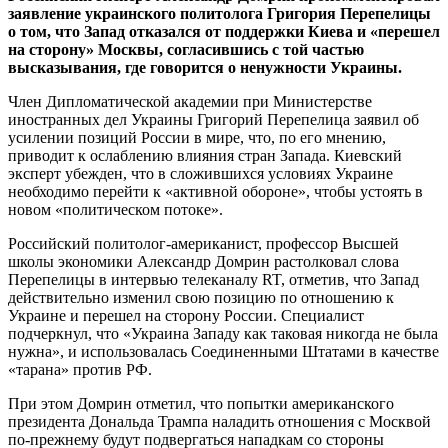
заявление украинского политолога Григория Перепелицы
о том, что Запад отказался от поддержки Киева и «перешел
на сторону» Москвы, согласившись с той частью
высказывания, где говорится о ненужности Украины.
Член Дипломатической академии при Министерстве
иностранных дел Украины Григорий Перепелица заявил об
усилении позиций России в мире, что, по его мнению,
приводит к ослаблению влияния стран Запада. Киевский
эксперт убежден, что в сложившихся условиях Украине
необходимо перейти к «активной обороне», чтобы устоять в
новом «политическом потоке».
Российский политолог-американист, профессор Высшей
школы экономики Александр Домрин растолковал слова
Перепелицы в интервью телеканалу RT, отметив, что Запад
действительно изменил свою позицию по отношению к
Украине и перешел на сторону России. Специалист
подчеркнул, что «Украина Западу как таковая никогда не была
нужна», и использовалась Соединенными Штатами в качестве
«тарана» против РФ.
При этом Домрин отметил, что попытки американского
президента Дональда Трампа наладить отношения с Москвой
по-прежнему будут подвергаться нападкам со стороны