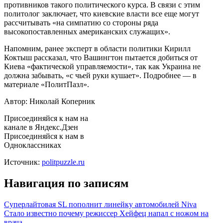
противников такого политического курса. В связи с этим
политолог заключает, что киевские власти все еще могут
рассчитывать «на симпатию со стороны ряда
высокопоставленных американских служащих».
Напомним, ранее эксперт в области политики Кирилл
Коктыш рассказал, что Вашингтон пытается добиться от
Киева «фактической управляемости», так как Украина не
должна забывать, «с чьей руки кушает». Подробнее — в
материале «ПолитПазл».
Автор: Николай Коперник
Присоединяйся к нам на
канале в Яндекс.Дзен
Присоединяйся к нам в
Одноклассниках
Источник:
politpuzzle.ru
Навигация по записям
Суперлайтовая SL пополнит линейку автомобилей Niva
Стало известно почему режиссер Хейфец напал с ножом на
врача