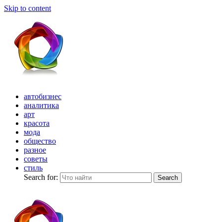
Skip to content
автобизнес
аналитика
арт
красота
мода
общество
разное
советы
стиль
Search for:
Search