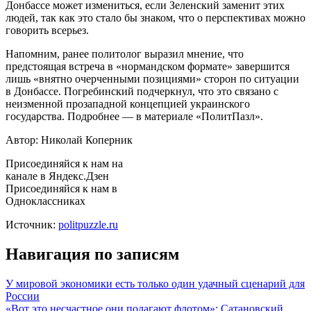
Донбассе может измениться, если Зеленский заменит этих
людей, так как это стало бы знаком, что о перспективах можно
говорить всерьез.
Напомним, ранее политолог выразил мнение, что
предстоящая встреча в «нормандском формате» завершится
лишь «внятно очерченными позициями» сторон по ситуации
в Донбассе. Погребинский подчеркнул, что это связано с
неизменной прозападной концепцией украинского
государства. Подробнее — в материале «ПолитПазл».
Автор: Николай Коперник
Присоединяйся к нам на
канале в Яндекс.Дзен
Присоединяйся к нам в
Одноклассниках
Источник:
politpuzzle.ru
Навигация по записям
У мировой экономики есть только один удачный сценарий для
России
«Вот это несчастное они полагают флотом»: Сатановский