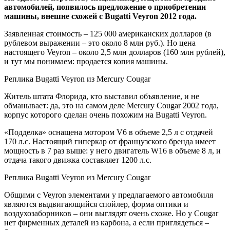
автомобилей, появилось предложение о приобретении
машины, внешне схожей с Bugatti Veyron 2012 года.
Заявленная стоимость – 125 000 американских долларов (в
рублевом выражении – это около 8 млн руб.). Но цена
настоящего Veyron
– около 2,5 млн долларов (160 млн рублей),
и тут мы понимаем: продается копия машины.
Реплика Bugatti Veyron из Mercury Cougar
Житель штата Флорида, кто выставил объявление, и не
обманывает: да, это на самом деле Mercury Cougar 2002 года,
корпус которого сделан очень похожим на Bugatti Veyron.
«Подделка» оснащена мотором V6 в объеме 2,5 л с отдачей
170 л.с. Настоящий гиперкар от французского бренда имеет
мощность в 7 раз выше: у него двигатель W16 в объеме 8 л, и
отдача такого движка составляет 1200 л.с.
Реплика Bugatti Veyron из Mercury Cougar
Общими c Veyron элементами у предлагаемого автомобиля
являются выдвигающийся спойлер, форма оптики и
воздухозаборников – они выглядят очень схоже. Но у Cougar
нет фирменных деталей из карбона, а если приглядеться –