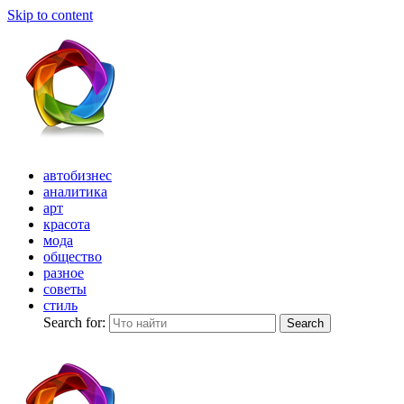
Skip to content
автобизнес
аналитика
арт
красота
мода
общество
разное
советы
стиль
Search for:
Search