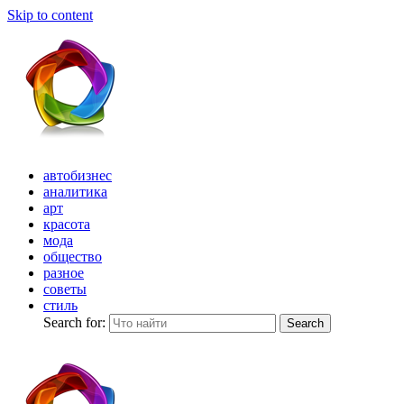
Skip to content
автобизнес
аналитика
арт
красота
мода
общество
разное
советы
стиль
Search for:
Search