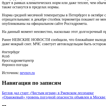
будет в рамках климатических норм или даже теплее, чем обы
также останутся в пределах нормы.
Норма средней месячной температуры в Петербурге в октябре с
отрицательными: в декабре столбик термометра покажет не мень
опубликованы на официальном сайте Росгидромета.
На данный момент неизвестно, насколько этот долгосрочный про
Ранее НЕВСКИЕ НОВОСТИ сообщали, что ближайшие выходные 
даже мокрый снег. МЧС советует автовладельцам быть осторожн
#петербург
#спб
#росгидрометцентр
#проноз погоды
Источник:
nevnov.ru
Навигация по записям
Беглов дал старт «Чистым играм» в Ржевском лесопарке
«Оранжевый» уровень погодной опасности объявлен в Москве и