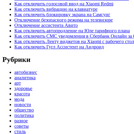
Как отключить голосовой ввод на Xiaomi Redmi
Как отключить вибрацию на клавиатуре
Как отключить блокировку экрана на Самсунг
Отключение безопасного режима на телевизоре
Отключение ассистента Авито
Как отключить автопродление на Юле тарифного плана
Как отключить СМС уведомления в Сбербанк Онлайн за 
Как отключить Ленту виджетов на Xiaomi с рабочего стол
Как отключить Гугл Ассистент на Андроид
Рубрики
автобизнес
аналитика
арт
здоровье
красота
мода
новости
общество
политика
разное
советы
стиль