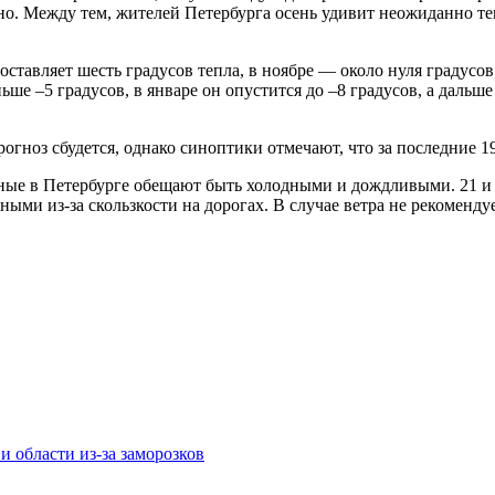
чно. Между тем, жителей Петербурга осень удивит неожиданно 
оставляет шесть градусов тепла, в ноябре — около нуля градусо
ше –5 градусов, в январе он опустится до –8 градусов, а дальш
гноз сбудется, однако синоптики отмечают, что за последние 19
в Петербурге обещают быть холодными и дождливыми. 21 и 22
ыми из-за скользкости на дорогах. В случае ветра не рекоменду
 области из-за заморозков