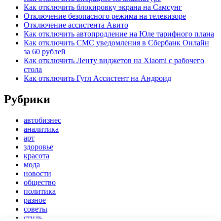
Как отключить блокировку экрана на Самсунг
Отключение безопасного режима на телевизоре
Отключение ассистента Авито
Как отключить автопродление на Юле тарифного плана
Как отключить СМС уведомления в Сбербанк Онлайн
за 60 рублей
Как отключить Ленту виджетов на Xiaomi с рабочего
стола
Как отключить Гугл Ассистент на Андроид
Рубрики
автобизнес
аналитика
арт
здоровье
красота
мода
новости
общество
политика
разное
советы
стиль