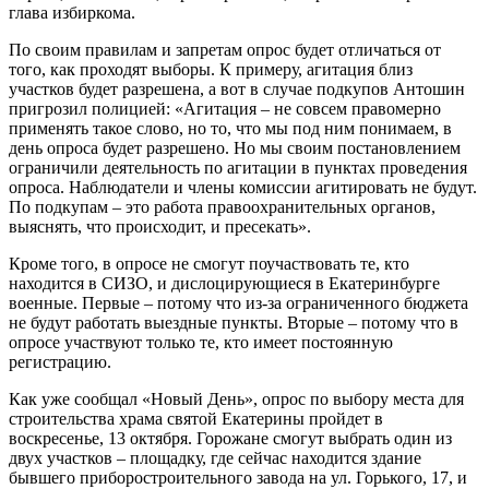
глава избиркома.
По своим правилам и запретам опрос будет отличаться от
того, как проходят выборы. К примеру, агитация близ
участков будет разрешена, а вот в случае подкупов Антошин
пригрозил полицией: «Агитация – не совсем правомерно
применять такое слово, но то, что мы под ним понимаем, в
день опроса будет разрешено. Но мы своим постановлением
ограничили деятельность по агитации в пунктах проведения
опроса. Наблюдатели и члены комиссии агитировать не будут.
По подкупам – это работа правоохранительных органов,
выяснять, что происходит, и пресекать».
Кроме того, в опросе не смогут поучаствовать те, кто
находится в СИЗО, и дислоцирующиеся в Екатеринбурге
военные. Первые – потому что из-за ограниченного бюджета
не будут работать выездные пункты. Вторые – потому что в
опросе участвуют только те, кто имеет постоянную
регистрацию.
Как уже сообщал «Новый День», опрос по выбору места для
строительства храма святой Екатерины пройдет в
воскресенье, 13 октября. Горожане смогут выбрать один из
двух участков – площадку, где сейчас находится здание
бывшего приборостроительного завода на ул. Горького, 17, и