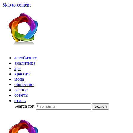
Skip to content
автобизнес
аналитика
арт
красота
мода
общество
разное
советы
стиль
Search for:
Search