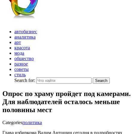
автобизнес
аналитика
арт
красота
мода
общество
разное
советы
стиль
Search for:
Search
Опрос по храму пройдет под камерами.
Для наблюдателей осталось меньше
половины мест
Categories
политика
Глава избиркома Вадим Антошин сегодня в подробностях