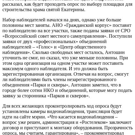
рассказал, как будет проходить опрос по выбору площадки для
строительства храма святой Екатерины.
Набор наблюдателей начался на днях, однако уже больше
половины мест заняты. АНО «Гражданский корпус» поставит
по
наблюдателю на все участки, также поданы заявки от СРО
«Всероссийский совет местного самоуправления». Поступили
заявки от двух «профессиональных» объединений
наблюдателей – «Голос» и «Центр общественного
наблюдения». Сколько свободных мест осталось, Антошин
уточнить не смог, но сказал, что уже меньше половины. При
этом одна организация на одном участке может поставить
максимум одного наблюдателя. И это должна быть
зарегистрированная организация. Отвечая на вопрос, смогут
ли наблюдателями быть члены незарегистрированного
объединения «Парки и скверы», Антошин заметил, что в
городе более сотни НКО и объединений, которые могу подать
заявку за сторонника «Парков и скверов».
Для всех желающих проконтролировать ход опроса будут
установлены камеры видеонаблюдения, трансляция будет
идти на сайте мэрии. «Что касается видеонаблюдения –
вопрос уже решен, администрация и «Ростелеком» заключают
договор и приступают к монтажу оборудования. Прозрачность
опроса, мы считаем, гарантирована», – прокомментировал