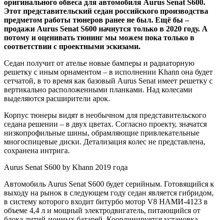
оригинального обвеса для автомобиля Aurus Senat S600
.
Этот представительский седан российского производства
предметом работы тюнеров ранее не был. Ещё бы –
продажи Aurus Senat S600 начнутся только в 2020 году. А
потому и оценивать тюнинг мы можем пока только в
соответствии с проектными эскизами.
Седан получит от ателье новые бамперы и радиаторную
решетку с иным орнаментом – в исполнении Khann она будет
сетчатой, в то время как базовый Aurus Senat имеет решетку с
вертикально расположенными планками. Над колесами
выделяются расширители арок.
Корпус тюнеры видят в необычном для представительского
седана решении – в двух цветах. Согласно проекту, значатся
низкопрофильные шины, обрамляющие привлекательные
многоспицевые диски. Детализация колес не представлена,
сохранена интрига.
Aurus Senat S600 by Khann 2019 года
Автомобиль Aurus Senat S600 будет серийным. Готовящийся к
выходу на рынок в следующем году седан является гибридом,
в систему которого входит битурбо мотор V8 НАМИ-4123 в
объеме 4,4 л и мощный электродвигатель, питающийся от
блока литий-ионных батарей. Координируется установка