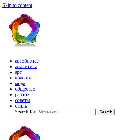
Skip to content
автобизнес
аналитика
арт
красота
мода
общество
разное
советы
стиль
Search for:
Search