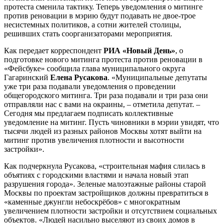
протеста сменила тактику. Теперь уведомления о митинге
против реновации в мэрию будут подавать не двое-трое
несистемных политиков, а сотни жителей столицы,
решивших стать соорганизаторами мероприятия.
Как передает
корреспондент
РИА «Новый День»
, о
подготовке нового митинга протеста против реновации в
«Фейсбуке» сообщила глава муниципального округа
Гагаринский
Елена Русакова
. «Муниципальные депутаты
уже три раза подавали уведомления о проведении
общегородского митинга. Три раза подавали и три раза они
отправляли нас с вами на окраины, – отметила депутат. –
Сегодня мы предлагаем подписать коллективные
уведомление на митинг. Пусть чиновники в мэрии увидят, что
тысячи людей из разных районов Москвы хотят выйти на
митинг против увеличения плотности и высотности
застройки».
Как подчеркнула Русакова, «строительная мафия слилась в
объятиях с городскими властями и начала новый этап
разрушения города». Зеленые малоэтажные районы старой
Москвы по проектам застройщиков должны превратиться в
«каменные джунгли небоскрёбов» с многократным
увеличением плотности застройки и отсутствием социальных
объектов. «Людей насильно выселяют из своих домов в