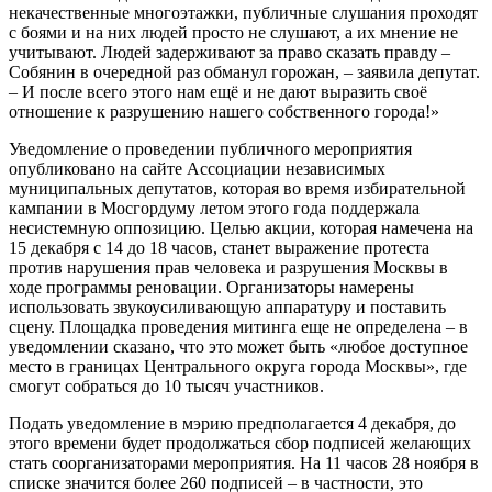
некачественные многоэтажки, публичные слушания проходят
с боями и на них людей просто не слушают, а их мнение не
учитывают. Людей задерживают за право сказать правду –
Собянин в очередной раз обманул горожан, – заявила депутат.
– И после всего этого нам ещё и не дают выразить своё
отношение к разрушению нашего собственного города!»
Уведомление о проведении публичного мероприятия
опубликовано на сайте Ассоциации независимых
муниципальных депутатов, которая во время избирательной
кампании в Мосгордуму летом этого года поддержала
несистемную оппозицию. Целью акции, которая намечена на
15 декабря с 14 до 18 часов, станет выражение протеста
против нарушения прав человека и разрушения Москвы в
ходе программы реновации. Организаторы намерены
использовать звукоусиливающую аппаратуру и поставить
сцену. Площадка проведения митинга еще не определена – в
уведомлении сказано, что это может быть «любое доступное
место в границах Центрального округа города Москвы», где
смогут собраться до 10 тысяч участников.
Подать уведомление в мэрию предполагается 4 декабря, до
этого времени будет продолжаться сбор подписей желающих
стать соорганизаторами мероприятия. На 11 часов 28 ноября в
списке значится более 260 подписей – в частности, это