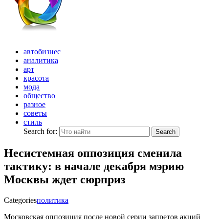
автобизнес
аналитика
арт
красота
мода
общество
разное
советы
стиль
Search for:
Search
Несистемная оппозиция сменила
тактику: в начале декабря мэрию
Москвы ждет сюрприз
Categories
политика
Московская оппозиция после новой серии запретов акций