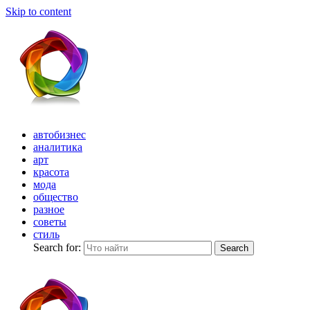
Skip to content
автобизнес
аналитика
арт
красота
мода
общество
разное
советы
стиль
Search for:
Search