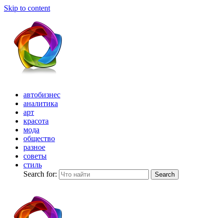
Skip to content
автобизнес
аналитика
арт
красота
мода
общество
разное
советы
стиль
Search for:
Search