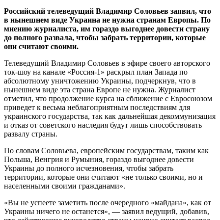
Российский телеведущий Владимир Соловьев заяв
ил, что
в нынешнем виде Украина не нужна странам Европы. По
мнению журналиста, им гораздо выгоднее довести страну
до полного развала, чтобы забрать территории, которые
они считают своими.
Телеведущий Владимир Соловьев в эфире своего авторского
ток-шоу на канале «Россия-1» раскрыл план Запада по
абсолютному уничтожению Украины, подчеркнув, что в
нынешнем виде эта страна Европе не нужна. Журналист
отметил, что продолжение курса на сближение с Евросоюзом
приведет к весьма неблагоприятным последствиям для
украинского государства, так как дальнейшая декоммунизация
и отказ от советского наследия будут лишь способствовать
развалу страны.
По словам Соловьева, европейским государствам, таким как
Польша, Венгрия и Румыния, гораздо выгоднее довести
Украины до полного исчезновения, чтобы забрать
территории, которые они считают «не только своими, но и
населенными своими гражданами».
«Вы не успеете заметить после очередного «майдана», как от
Украины ничего не останется», — заявил ведущий, добавив,