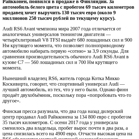
Райкконен, появился в продаже в Финляндии. За
автомобиль белого цвета с пробегом 69 тысяч километров
продавец хочет выручить 130 тысяч евро (около 9
миллионов 250 тысяч рублей по
текущему курсу).
Audi RS6 Avant чемпиона мира 2007 года отличается от
аналогичных универсалов тюнингом двигателя —
четырёхлитровый V8 TFSI выдаёт 680 лошадиных сил и 900
Нм крутящего момента, что позволяет полноприводному
автомобилю набирать первую «сотню» за 3,9 секунды. Для
сравнения производительность обычного Audi RS6 Avant в
кузове C7 — 560 лошадиных сил и 700 Нм крутящего
момента.
Нынешний владелец RS6, житель города Котка Микко
Коскивирта, говорит, что спортивный универсал Audi —
лучший автомобиль, из тех, что у него были. Однако финн
продаёт двухобъёмник, поскольку пора «попробовать что-то
другое».
Финская пресса разузнала, что два года назад дилерский
центр продавал Audi Райкконена за 134 800 евро с пробегом
35 тысяч километров. С осени 2017 года у универсала
сменилось два владельца, пробег вырос почти в два раза, а
цена снизилась всего на 4900 евро. Отчасти высокая цена на