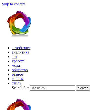
Skip to content
автобизнес
аналитика
арт
красота
мода
общество
разное
советы
стиль
Search for:
Search