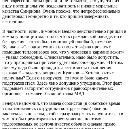
непрофессионализм проявили не только те, кто упустил из
виду потенциальную неадекватность и низкие моральные
качества Смирнова. Очень похоже, что непрофессионально
действовали конкретно и те, кто пришел задерживать
взяточника.
В частности, если Лимонов и Веялко действительно пришли в
комнату полиции мало того, что в гражданской одежде, но и
без оружия – то это было вопиющей ошибкой, отмечает
Куликов. «Сегодня техника позволяет зафиксировать с
помощью тепловизоров все, что у человека в кармане лежит»,
– указал собеседник. Следовательно, надо было допустить,
что у прапорщика при себе будет табельное оружие. «Потом,
почему надо было проводить арест в местах скопления
граждан? – задается вопросом Куликов. – Хотели взять с
поличным? Если он вооружен, то нужно было как-то
подстраховаться. Здесь явно допущено упущение. Этот факт
подрывает авторитет сотрудников правоохранительных
органов», – сожалеет бывший глава МВД.
Генерал напомнил, что задача особистов (в советское время
этим занимались сотрудники контрразведки) обычно
заключалась не в том, чтобы сразу задержать нарушителя, а в
том, чтобы предотвратить преступление, поэтому
подозреваемых во взяточничестве обычно сначала прямо