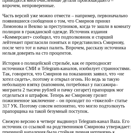
приводятся многочисленные детали произошедшего –
впрочем, непроверенные.
Часть версий уже можно отмести – например, первоначально
появившиеся сообщения о том, что Смирнов принял
Лимонова и Веялко за преступников, когда те зашли в комнату
полиции в гражданской одежде. Источник издания
«Коммерсант» сообщил, что подполковник и старший
лейтенант пригласили понятых и представились Смирнову,
после чего тот и начал палить. Впрочем, рассказу источника
нельзя доверять на сто процентов.
История о полицейской стрельбе, как ее преподносят
источники СМИ и Telegram-каналов, изобилует странностями.
Так, говорится, что Смирнов на показаниях заявил, что «не
хотел сидеть», поэтому и открыл огонь. Но ведь за такую
небольшую взятку (напомним, потребовал у пассажира–
мигранта 2 тысячи рублей и пачку сигарет) прапорщик мог
отделаться и штрафом. Теперь же Смирнову грозит
пожизненное заключение – он проходит по «тяжелой» статье
317 УК. Поэтому совсем непонятно, что могло подтолкнуть
прапорщика на такой безумный поступок.
Свежую версию в четверг выдвинул Telegram-канал Baza. Его
источник со ссылкой на родственников Смирнова утверждает:
причиной нападения была стойкая личная неприязнь к