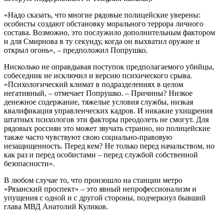
«Надо сказать, что многие рядовые полицейские уверены:
особисты создают обстановку морального террора личного
состава. Возможно, это послужило дополнительным фактором
и для Смирнова в ту секунду, когда он выхватил оружие и
открыл огонь», – предположил Попрушко.
Нисколько не оправдывая поступок предполагаемого убийцы,
собеседник не исключил и версию психического срыва.
«Психологический климат в подразделениях в целом
негативный, – отмечает Попрушко. – Причины? Низкое
денежное содержание, тяжелые условия службы, низкая
квалификация управленческих кадров. И никакие ухищрения
штатных психологов эти факторы преодолеть не смогут. Для
рядовых россиян это может звучать странно, но полицейские
также часто чувствуют свою социально-правовую
незащищенность. Перед кем? Не только перед начальством, но
как раз и перед особистами – перед службой собственной
безопасности».
В любом случае то, что произошло на станции метро
«Рязанский проспект» – это явный непрофессионализм и
упущения с одной и с другой стороны, подчеркнул бывший
глава МВД Анатолий Куликов.