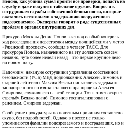
Неясно, как убийца сумел пройти все проверки, попасть на
службу и даже получить табельное оружие. Вопрос и к
сотрудникам службы собственной безопасности, которые
оказались неготовыми к задержанию вооруженного
подозреваемого. Эксперты говорят о ряде существенных
проблем в органах внутренних дел.
Прокурор Москвы Денис Попов взял под особый контроль
ход расследования перестрелки между полицейскими у метро
«Рязанский проспект», сообщил в четверг ТАСС. Для
прокурора Попова, назначенного на эту должность совсем
недавно, чуть более недели назад – это первое крупное дело
на новом посту.
Напомним, накануне сотрудники управления собственной
безопасности (УСБ) МВД подполковник Алексей Лимонов и
старший лейтенант Максим Веялко попытались задержать
заподозренного во взятке старшего прапорщика Алексея
Смирнова, служившего на этой станции. Тот в ответ открыл
стрельбу. Веялко погиб, Лимонов госпитализирован с
ранением. Смирнов задержан.
Сообщение прокуратуры по понятным причинам составлено
скупо, без подробностей. Однако в прессе не только
упоминаются фамилии подозреваемого и пострадавших, но и