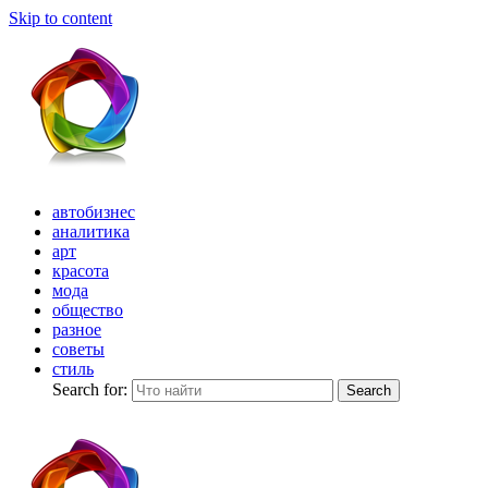
Skip to content
автобизнес
аналитика
арт
красота
мода
общество
разное
советы
стиль
Search for:
Search