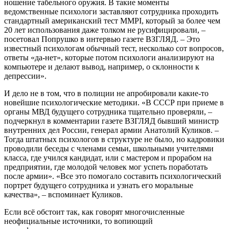
ношение табельного оружия. В такие моменты
ведомственные психологи заставляют сотрудника проходить
стандартный американский тест MMPI, который за более чем
20 лет использования даже толком не русифицировали, –
посетовал Попрушко в интервью газете ВЗГЛЯД. – Это
известный психологам обычный тест, несколько сот вопросов,
ответы «да-нет», которые потом психологи анализируют на
компьютере и делают вывод, например, о склонности к
депрессии».
И дело не в том, что в полиции не апробировали какие-то
новейшие психологические методики. «В СССР при приеме в
органы МВД будущего сотрудника тщательно проверяли, –
подчеркнул в комментарии газете ВЗГЛЯД бывший министр
внутренних дел России, генерал армии Анатолий Куликов. –
Тогда штатных психологов в структуре не было, но кадровики
проводили беседы с членами семьи, школьными учителями
класса, где учился кандидат, или с мастером и прорабом на
предприятии, где молодой человек мог успеть поработать
после армии». «Все это помогало составить психологический
портрет будущего сотрудника и узнать его моральные
качества», – вспоминает Куликов.
Если всё обстоит так, как говорят многочисленные
неофициальные источники, то вопиющий