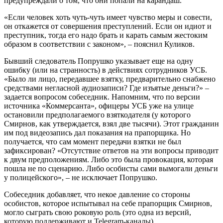
предупреждали о том, что они попали на карандаш.
«Если человек хоть чуть-чуть имеет чувство меры и совести,
он откажется от совершения преступлений. Если он идиот и
преступник, тогда его надо брать и карать самым жестоким
образом в соответствии с законом», – пояснил Куликов.
Бывший следователь Попрушко указывает еще на одну
ошибку (или на странность) в действиях сотрудников УСБ.
«Было ли лицо, передавшее взятку, предварительно снабжено
средствами негласной аудиозаписи? Где изъятые деньги?» –
задается вопросом собеседник. Напомним, что по версии
источника «Коммерсанта», офицеры УСБ уже на улице
остановили предполагаемого взяткодателя (у которого
Смирнов, как утверждается, взял две тысячи). Этот гражданин
им под видеозапись дал показания на прапорщика. Но
получается, что сам момент передачи взятки не был
зафиксирован? «Отсутствие ответов на эти вопросы приводит
к двум предположениям. Либо это была провокация, которая
пошла не по сценарию. Либо особисты сами вымогали деньги
у полицейского», – не исключает Попрушко.
Собеседник добавляет, что некое давление со стороны
особистов, которое испытывал на себе прапорщик Смирнов,
могло сыграть свою роковую роль (это одна из версий,
которую поддерживают и Telegram-каналы).