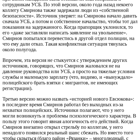
сотрудникам УСБ. По этой версии, около года назад некоего
коллегу Смирнова также задержали люди из «собственной
безопасности». Источник уверяет: на Смирнова начало давить
сначала УСБ, а потом и собственное начальство, чтобы тот дал
показания на задержанного. Когда прапорщик уклонился, то
его «даже заставляли написать заявление на увольнение».
Смирнов попытался перевестись в другой отдел полиции, на
что ему дали отказ. Такая конфликтная ситуация тянулась
около полугода.
Впрочем, эта версия не стыкуется с утверждением других
источников, говорящих, что Смирнов жаловался не на
давление руководства или УСБ, а просто на тяжелые условия
службы и маленькую зарплату (что, видимо, и «вынуждало»
полицейского брать взятки с мигрантов, не имеющих
регистрации).
Третью версию можно назвать «историей нового Евсюкова»:
в последнее время Смирнов работал без выходных из-за
нехватки полицейских. Источники полагают, что у него
могли возникнуть и проблемы психологического характера. В
пользу этого говорит явная алогичность его действий. Когда
Смирнов внезапно открыл стрельбу по коллегам, у него
ненадолго появился реальный шанс сбежать. Но вместо того
чтобы скрыться (благо район «Рязанки» – многолюдный, с