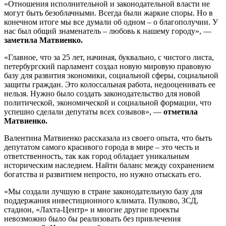
«Отношения исполнительной и законодательной власти не
могут быть безоблачными. Всегда были жаркие споры. Но в
конечном итоге мы все думали об одном – о благополучии. У
нас был общий знаменатель – любовь к нашему городу», —
заметила Матвиенко.
«Главное, что за 25 лет, начиная, буквально, с чистого листа,
петербургский парламент создал новую мировую правовую
базу для развития экономики, социальной сферы, социальной
защиты граждан. Это колоссальная работа, недооценивать ее
нельзя. Нужно было создать законодательство для новой
политической, экономической и социальной формации, что
успешно сделали депутаты всех созывов», —
отметила
Матвиенко.
Валентина Матвиенко рассказала из своего опыта, что быть
депутатом самого красивого города в мире – это честь и
ответственность, так как город обладает уникальным
историческим наследием. Найти баланс между сохранением
богатства и развитием непросто, но нужно отыскать его.
«Мы создали лучшую в стране законодательную базу для
поддержания инвестиционного климата. Пулково, ЗСД,
стадион, «Лахта-Центр» и многие другие проекты
невозможно было бы реализовать без привлечения