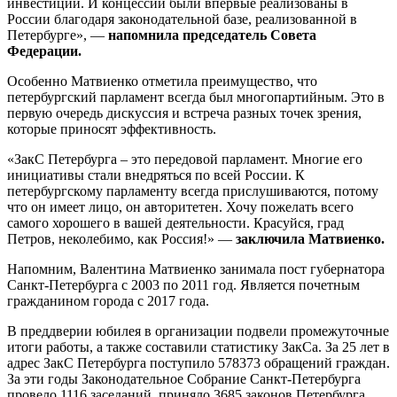
инвестиций. И концессии были впервые реализованы в
России благодаря законодательной базе, реализованной в
Петербурге», —
напомнила председатель Совета
Федерации.
Особенно Матвиенко отметила преимущество, что
петербургский парламент всегда был многопартийным. Это в
первую очередь дискуссия и встреча разных точек зрения,
которые приносят эффективность.
«ЗакС Петербурга – это передовой парламент. Многие его
инициативы стали внедряться по всей России. К
петербургскому парламенту всегда прислушиваются, потому
что он имеет лицо, он авторитетен. Хочу пожелать всего
самого хорошего в вашей деятельности. Красуйся, град
Петров, неколебимо, как Россия!» —
заключила Матвиенко.
Напомним, Валентина Матвиенко занимала пост губернатора
Санкт-Петербурга с 2003 по 2011 год. Является почетным
гражданином города с 2017 года.
В преддверии юбилея в организации подвели промежуточные
итоги работы, а также составили статистику ЗакСа. За 25 лет в
адрес ЗакС Петербурга поступило 578373 обращений граждан.
За эти годы Законодательное Собрание Санкт-Петербурга
провело 1116 заседаний, приняло 3685 законов Петербурга,