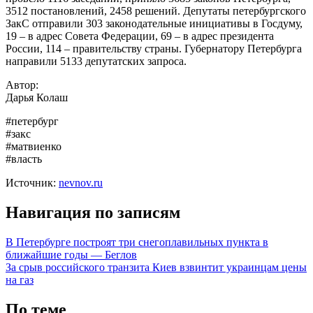
3512 постановлений, 2458 решений. Депутаты петербургского
ЗакС отправили 303 законодательные инициативы в Госдуму,
19 – в адрес Совета Федерации, 69 – в адрес президента
России, 114 – правительству страны. Губернатору Петербурга
направили 5133 депутатских запроса.
Автор:
Дарья Колаш
#петербург
#закс
#матвиенко
#власть
Источник:
nevnov.ru
Навигация по записям
В Петербурге построят три снегоплавильных пункта в
ближайшие годы — Беглов
За срыв российского транзита Киев взвинтит украинцам цены
на газ
По теме