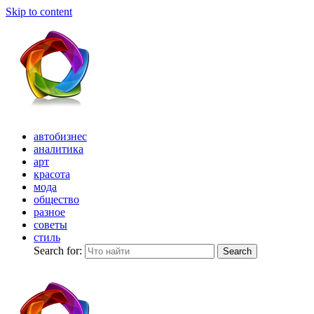
Skip to content
автобизнес
аналитика
арт
красота
мода
общество
разное
советы
стиль
Search for:
Search