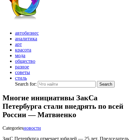
автобизнес
аналитика
арт
красота
мода
общество
разное
советы
стиль
Search for:
Search
Многие инициативы ЗакСа
Петербурга стали внедрять по всей
России — Матвиенко
Categories
новости
ЗакС Петербурга отмечает юбилей — 25 лет. Председатель