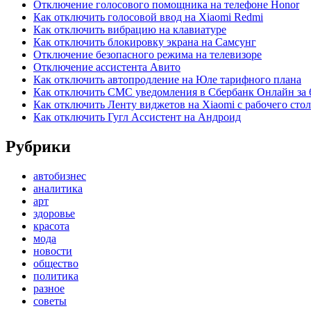
Отключение голосового помощника на телефоне Honor
Как отключить голосовой ввод на Xiaomi Redmi
Как отключить вибрацию на клавиатуре
Как отключить блокировку экрана на Самсунг
Отключение безопасного режима на телевизоре
Отключение ассистента Авито
Как отключить автопродление на Юле тарифного плана
Как отключить СМС уведомления в Сбербанк Онлайн за 
Как отключить Ленту виджетов на Xiaomi с рабочего стол
Как отключить Гугл Ассистент на Андроид
Рубрики
автобизнес
аналитика
арт
здоровье
красота
мода
новости
общество
политика
разное
советы