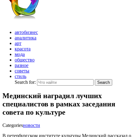
автобизнес
аналитика
арт
красота
мода
общество
разное
советы
стиль
Search for:
Search
Мединский наградил лучших
специалистов в рамках заседания
совета по культуре
Categories
новости
В петербургском институте культуры Мединский рассказал о