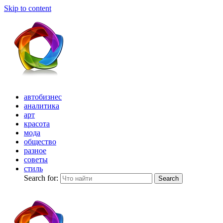
Skip to content
автобизнес
аналитика
арт
красота
мода
общество
разное
советы
стиль
Search for:
Search