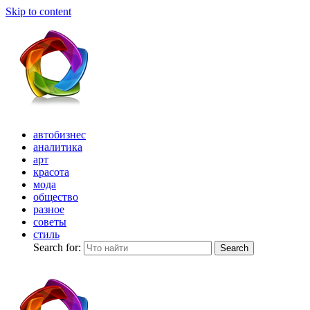
Skip to content
автобизнес
аналитика
арт
красота
мода
общество
разное
советы
стиль
Search for:
Search