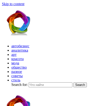
Skip to content
автобизнес
аналитика
арт
красота
мода
общество
разное
советы
стиль
Search for:
Search