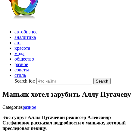
автобизнес
аналитика
арт
красота
мода
общество
разное
советы
стиль
Search for:
Search
Маньяк хотел зарубить Аллу Пугачеву
Categories
разное
Экс-супруг Аллы Пугачевой режиссер Александр
Стефанович рассказал подробности о маньяке, который
преследовал певицу.