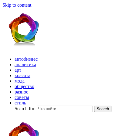
Skip to content
автобизнес
аналитика
арт
красота
мода
общество
разное
советы
стиль
Search for:
Search