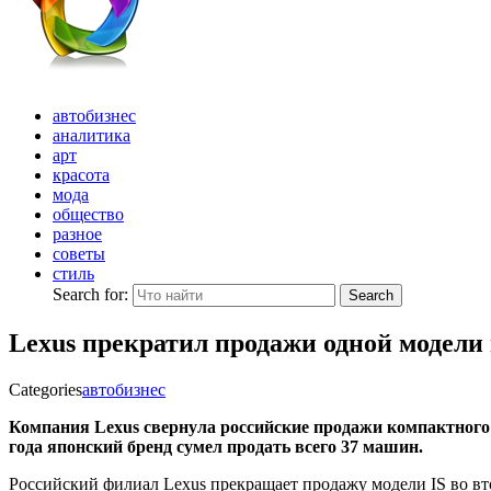
автобизнес
аналитика
арт
красота
мода
общество
разное
советы
стиль
Search for:
Search
Lexus прекратил продажи одной модели 
Categories
автобизнес
Компания Lexus свернула российские продажи компактного с
года японский бренд сумел продать всего 37 машин.
Российский филиал Lexus прекращает продажу модели IS во
вт