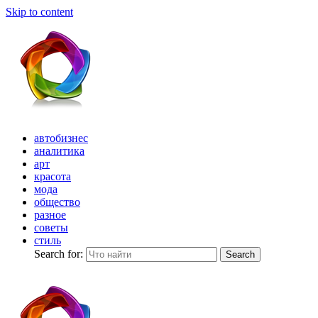
Skip to content
автобизнес
аналитика
арт
красота
мода
общество
разное
советы
стиль
Search for:
Search