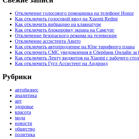
Свежие записи
Отключение голосового помощника на телефоне Honor
Как отключить голосовой ввод на Xiaomi Redmi
Как отключить вибрацию на клавиатуре
Как отключить блокировку экрана на Самсунг
Отключение безопасного режима на телевизоре
Отключение ассистента Авито
Как отключить автопродление на Юле тарифного плана
Как отключить СМС уведомления в Сбербанк Онлайн за 
Как отключить Ленту виджетов на Xiaomi с рабочего стол
Как отключить Гугл Ассистент на Андроид
Рубрики
автобизнес
аналитика
арт
здоровье
красота
мода
новости
общество
политика