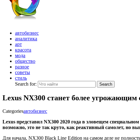
автобизнес
аналитика
арт
красота
мода
общество
разное
советы
стиль
Search for:
Search
Lexus NX300 станет более угрожающим с
Categories
автобизнес
Lexus представил NX300 2020 года в зловещем специальном п
возможно, это не так круто, как реактивный самолет, но в
Для начала, NX300 Black Line Edition на самом деле не полность