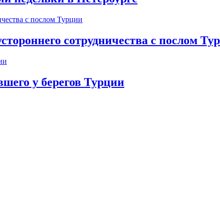
устороннего сотрудничества с послом Ту
вшего у берегов Турции