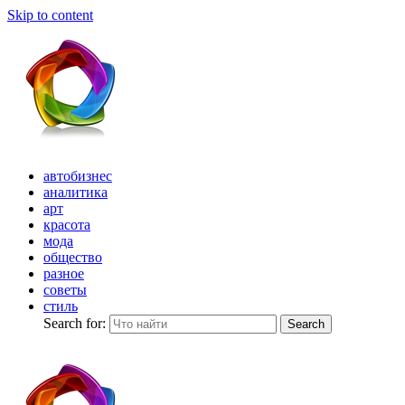
Skip to content
автобизнес
аналитика
арт
красота
мода
общество
разное
советы
стиль
Search for:
Search