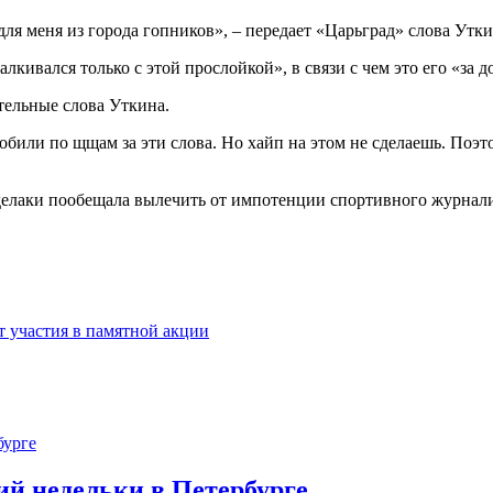
для меня из города гопников», – передает «Царьград» слова Утки
алкивался только с этой прослойкой», в связи с чем это его «за
тельные слова Уткина.
били по щщам за эти слова. Но хайп на этом не сделаешь. Поэт
елаки пообещала вылечить от импотенции спортивного журнали
т участия в памятной акции
ий недельки в Петербурге