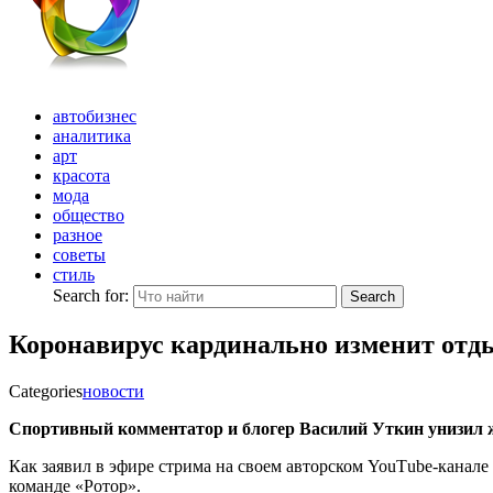
автобизнес
аналитика
арт
красота
мода
общество
разное
советы
стиль
Search for:
Search
Коронавирус кардинально изменит отд
Categories
новости
Спортивный комментатор и блогер Василий Уткин унизил жи
Как заявил в эфире стрима на своем авторском YouТube-канале 
команде «Ротор».