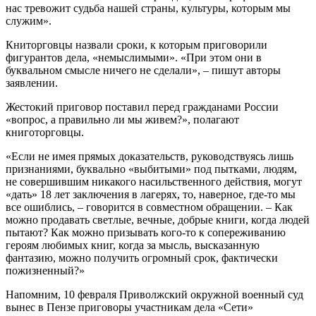
нас тревожит судьба нашей страны, культуры, которым мы
служим».
Книторговцы назвали сроки, к которым приговорили
фигурантов дела, «немыслимыми». «При этом они в
буквальном смысле ничего не сделали», – пишут авторы
заявлении.
Жестокий приговор поставил перед гражданами России
«вопрос, а правильно ли мы живем?», полагают
книготорговцы.
«Если не имея прямых доказательств, руководствуясь лишь
признаниями, буквально «выбитыми» под пытками, людям,
не совершившим никакого насильственного действия, могут
«дать» 18 лет заключения в лагерях, то, наверное, где-то мы
все ошиблись, – говорится в совместном обращении. – Как
можно продавать светлые, вечные, добрые книги, когда людей
пытают? Как можно призывать кого-то к сопереживанию
героям любимых книг, когда за мысль, высказанную
фантазию, можно получить огромный срок, фактически
пожизненный?»
Напомним, 10 февраля Приволжский окружной военный суд
вынес в Пензе приговоры участникам дела «Сети»