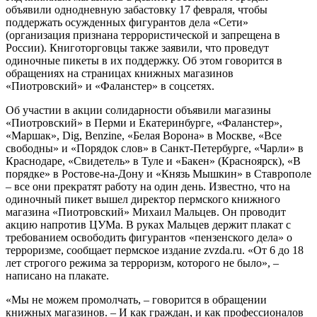
объявили однодневную забастовку 17 февраля, чтобы
поддержать осужденных фигурантов дела «Сети»
(организация признана террористической и запрещена в
России). Книготорговцы также заявили, что проведут
одиночные пикеты в
их поддержку. Об этом говорится в
обращениях на страницах книжных магазинов
«Пиотровский» и «Фаланстер» в соцсетях.
Об участии в акции солидарности объявили магазины
«Пиотровский» в Перми и Екатеринбурге, «Фаланстер»,
«Маршак», Dig, Benzine, «Белая Ворона» в Москве, «Все
свободны» и «Порядок слов» в Санкт-Петербурге, «Чарли» в
Краснодаре, «Свидетель» в Туле и «Бакен» (Красноярск), «В
порядке» в Ростове-на-Дону и «Князь Мышкин» в Ставрополе
– все они прекратят работу на один день. Известно, что на
одиночный пикет вышел директор пермского книжного
магазина «Пиотровский» Михаил Мальцев. Он проводит
акцию напротив ЦУМа. В руках Мальцев держит плакат с
требованием освободить фигурантов «пензенского дела» о
терроризме, сообщает пермское издание zvzda.ru. «От 6 до 18
лет строгого режима за терроризм, которого не было», –
написано на плакате.
«Мы не можем промолчать, – говорится в обращении
книжных магазинов. – И как граждан, и как профессионалов