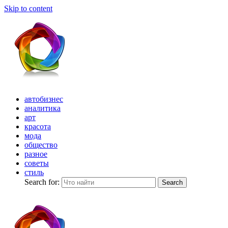
Skip to content
автобизнес
аналитика
арт
красота
мода
общество
разное
советы
стиль
Search for:
Search