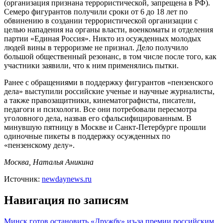
(организация признана террористической, запрещена в РФ).
Семеро фигурантов получили сроки от 6 до 18 лет по
обвинению в создании террористической организации с
целью нападения на органы власти, военкоматы и отделения
партии «Единая Россия». Никто из осужденных молодых
людей вины в терроризме не признал. Дело получило
большой общественный резонанс, в том числе после того, как
участники заявили, что к ним применялись пытки.
Ранее с обращениями в поддержку фигурантов «пензенского
дела» выступили российские ученые и научные журналисты,
а также правозащитники, кинематографисты, писатели,
педагоги и психологи. Все они потребовали пересмотра
уголовного дела, назвав его сфальсифицированным. В
минувшую пятницу в Москве и Санкт-Петербурге прошли
одиночные пикеты в поддержку осужденных по
«пензенскому делу».
Москва, Наталья Аникина
Источник:
newdaynews.ru
Навигация по записям
Минск готов остановить «Дружбу» из-за премии российским