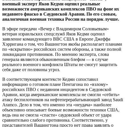
военный эксперт Яков Кедми оценил реальные
возможности американских комплексов ПВО на фоне их
недавнего фиаско в Саудовской Аравии. По его словам,
аналогичная военная техника России на порядок лучше.
В эфире передачи
«Вечер с Владимиром Соловьевым»
ветеран израильских спецслужб Яков Кедми оценил
заявление командующего ВВС США в Европе Джеффа
Хэрригана о том, что Вашингтон якобы располагает планами
по «вскрытию» российских систем обороны, а также полной
ликвидации противников. По мнению эксперта, слова
генерала являются обыкновенным блефом — в случае
реального военного конфликта Штаты не смогут защитить
себя даже от половины угроз.
В соответствующем контексте Кедми сопоставил
информацию о готовом плане Пентагона по «взлому»
российских ПВО с недавним инцидентом в Саудовской
Аравии, когда американские комплексы не смогли «отбить»
атаку беспилотников на нефтеперерабатывающий завод Saudi
Aramco. Дело в том, что именно эта «неудача» наиболее
объективно описывает боевые возможности техники США,
ведь она не смогла «спасти» саудовский объект от удара
сравнительно слабого противника. Соответственно, у
представителей Вашингтона просто нет права заявлять о