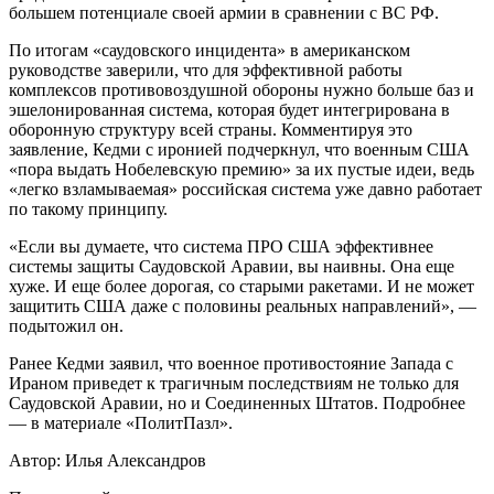
большем потенциале своей армии в сравнении с ВС РФ.
По итогам «саудовского инцидента» в американском
руководстве заверили, что для эффективной работы
комплексов противовоздушной обороны нужно больше баз и
эшелонированная система, которая будет интегрирована в
оборонную структуру всей страны. Комментируя это
заявление, Кедми с иронией подчеркнул, что военным США
«пора выдать Нобелевскую премию» за их пустые идеи, ведь
«легко взламываемая» российская система уже давно работает
по такому принципу.
«Если вы думаете, что система ПРО США эффективнее
системы защиты Саудовской Аравии, вы наивны. Она еще
хуже. И еще более дорогая, со старыми ракетами. И не может
защитить США даже с половины реальных направлений», —
подытожил он.
Ранее Кедми заявил, что военное противостояние Запада с
Ираном приведет к трагичным последствиям не только для
Саудовской Аравии, но и Соединенных Штатов. Подробнее
— в материале «ПолитПазл».
Автор: Илья Александров