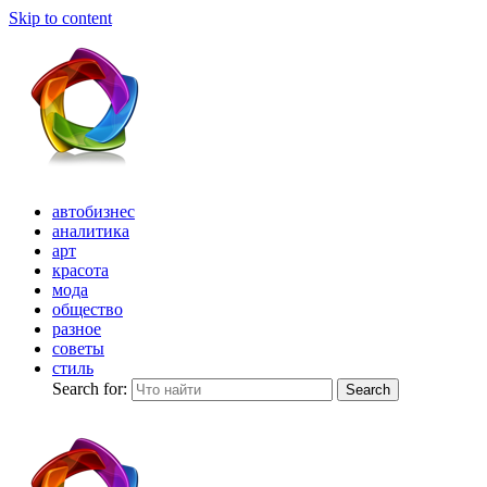
Skip to content
автобизнес
аналитика
арт
красота
мода
общество
разное
советы
стиль
Search for:
Search