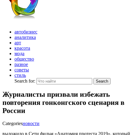
автобизнес
аналитика
арт
красота
мода
общество
разное
советы
стиль
Search for:
Search
Журналисты призвали избежать
повторения гонконгского сценария в
России
Categories
новости
выложило в Сети фильм «Анатомия протеста 2019», который