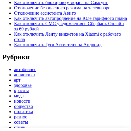
Как отключить блокировку экрана на Самсунг
Отключение безопасного режима на телевизоре
Отключение ассистента Авито
Как отключить автопродление на Юле тарифного плана
Как отключить СМС уведомления в Сбербанк Онлайн
за 60 рублей
Как отключить Ленту виджетов на Xiaomi с рабочего
стола
Как отключить Гугл Ассистент на Андроид
Рубрики
автобизнес
аналитика
арт
здоровье
красота
мода
новости
общество
политика
разное
советы
стиль