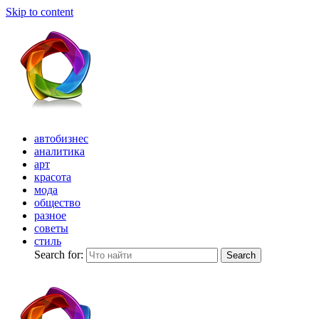
Skip to content
автобизнес
аналитика
арт
красота
мода
общество
разное
советы
стиль
Search for:
Search