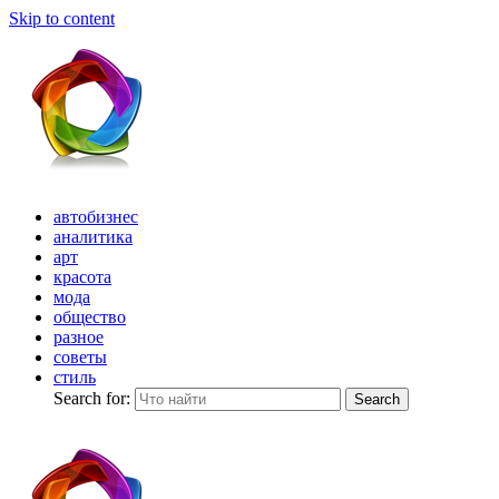
Skip to content
автобизнес
аналитика
арт
красота
мода
общество
разное
советы
стиль
Search for:
Search