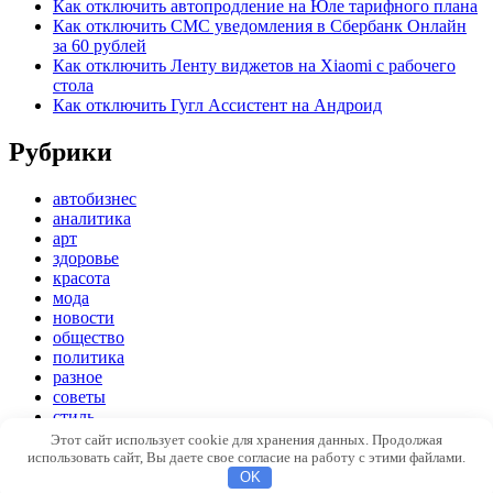
Как отключить автопродление на Юле тарифного плана
Как отключить СМС уведомления в Сбербанк Онлайн
за 60 рублей
Как отключить Ленту виджетов на Xiaomi с рабочего
стола
Как отключить Гугл Ассистент на Андроид
Рубрики
автобизнес
аналитика
арт
здоровье
красота
мода
новости
общество
политика
разное
советы
стиль
экономика
Этот сайт использует cookie для хранения данных. Продолжая
использовать сайт, Вы даете свое согласие на работу с этими файлами.
Copyright © 2026
Модный стиль
. Все права защищены
OK