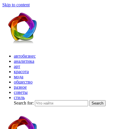
Skip to content
автобизнес
аналитика
арт
красота
мода
общество
разное
советы
стиль
Search for:
Search