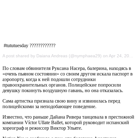
#tututuesday ????????????
A post shared by Daiana Andreas (@nymphaea29) on Apr 24, 2018 at 12:48pm PDT
По словам обвинителя Руксана Насера, балерина, находясь в
«очень пьяном состоянии» со своим другом искала паспорт в
аэропорту, когда к ней подошли сотрудники
правоохранительных органов. Полицейские попросили
девушку покинуть воздушную гавань, но она отказалась.
Сама артистка признала свою вину и извинилась перед
полицейскими за неподобающее поведение.
Известно, что раньше Дайана Ривера танцевала в престижной
компании Víctor Ullate Ballet, которой руководит испанский
хореограф и режиссер Виктор Ульяте.