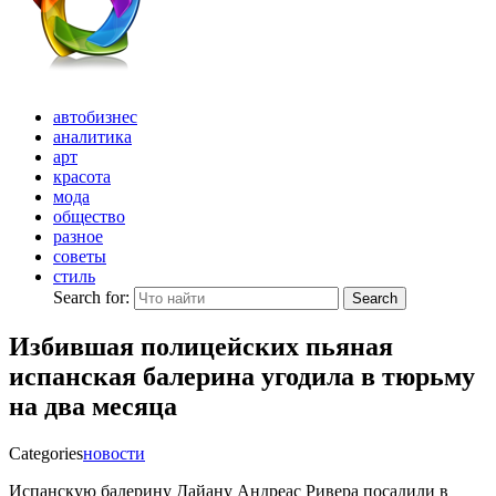
автобизнес
аналитика
арт
красота
мода
общество
разное
советы
стиль
Search for:
Search
Избившая полицейских пьяная
испанская балерина угодила в тюрьму
на два месяца
Categories
новости
Испанскую балерину Дайану Андреас Ривера посадили в