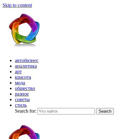
Skip to content
автобизнес
аналитика
арт
красота
мода
общество
разное
советы
стиль
Search for:
Search