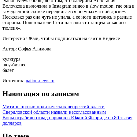
Nation News сообщало о том, что балерина Анастасия
Волочкова выложила в Instagram видео в slow motion, где она в
замедленной съемке передвигается по «шахматной доске».
Несколько раз она чуть не упала, а ее ноги шатались в разные
стороны. Пользователи Сети назвали это танцем «пьяного
тюленя».
Интересно? Жми, чтобы подписаться на сайт в Яндексе
Автор: Софья Алимова
культура
шоу-бизнес
балет
Источник:
nation-news.ru
Навигация по записям
Митинг против политических репрессий власти
Свердловской области назвали несогласованным
Воры ограбили склад париков в Южной Флориде на 80 тысяч
долларов
По теме