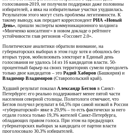
голосования-2019, не получили поддержки даже половины
избирателей, а явка на избирательные участки ухудшилась.
Результатом этого могут стать проблемы легитимности. К
такому выводу, как передает корреспондент
РИА «Новый
День»
, пришли эксперты коммуникационного холдинга
«Минченко консалтинг» в новом докладе о рейтинге
устойчивости глав регионов «Госсовет 2.0».
Политические аналитики обратили внимание, на
губернаторских выборах в этом году хотя и обошлось без
вторых туров, мобилизовать электорат в Единый день
голосования не удалось 14 из 16 кандидатов власти. 50-
процентный барьер на своих территориях сумели преодолеть
только двое кандидатов – это
Радий Хабиров
(Башкирия) и
Владимир Владимиров
(Ставропольский край).
Худший результат показал
Александр Беглов
в Санкт-
Петербурге: его реально поддерживает менее пятой части
населения северной столицы. Политологи отмечают, что
Беглов получил результат в 64,5% при самой низкой в России
«губернаторской» явке в 29,9% – то есть фактически за него
отдали голоса только 19,3% жителей Санкт-Петербурга,
обладающих правом голоса. При этом на предыдущих
губернаторских выборах за кандидата от партии власти
проголосовало 30,3% избирателей.