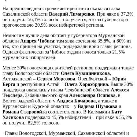
На предпоследней строчке антирейтинга оказался глава
Сахалинской области
Валерий Лимаренко
. При явке в 37,3%
он получил 56,1% голосов – получается, что за губернатора
проголосовало 20,9% всех избирателей региона.
Немногим лучше дела обстоят у губернатора Мурманской
области
Андрея Чибиса
: там явка составила 35,8%, и 60% из
тех, кто пришел на участки, поддержали врио главы региона.
Однако фактически за Чибиса отдали голоса только 21,5%
мурманских избирателей.
Менее 30% голосующих жителей регионов поддержали также
главу Вологодской области
Олега Кувшинникова
,
Астраханской –
Сергея Морозова
, Оренбургской –
Юрия
Берга
и республики Алтай –
Олега Хорохордина
. Выше 30%
поддержка оказалась у главы Челябинской области
Алексея
Текслера
, Забайкальского края
Александра Осипова
, в
Волгоградской области у
Андрея Бочарова
, а также в
Курганской и Курской областях – у
Вадима Шумкова
и
Романа Старовойта
соответственно. В Калмыкии
Бату
Хасикова
поддержало 45,5% избирателей – при явке в 55,2%
он получил 82,5% голосов.
«Главы Вологодской, Мурманской, Сахалинской областей и