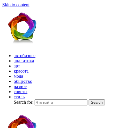
Skip to content
автобизнес
аналитика
арт
красота
мода
общество
разное
советы
стиль
Search for:
Search