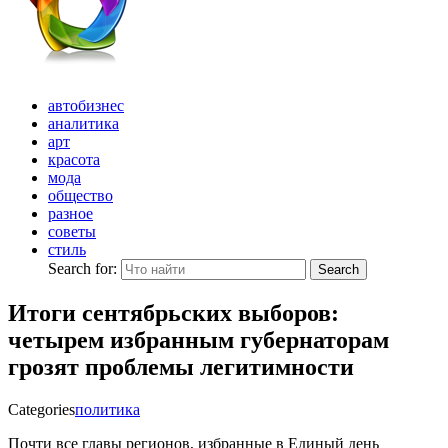
автобизнес
аналитика
арт
красота
мода
общество
разное
советы
стиль
Search for:
Search
Итоги сентябрьских выборов:
четырем избранным губернаторам
грозят проблемы легитимности
Categories
политика
Почти все главы регионов, избранные в Единый день