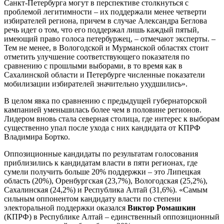
Санкт-Петербурга могут в перспективе столкнуться с
проблемой легитимности – их поддержали менее четверти
избирателей региона, причем в случае Александра Беглова
речь идет о том, что его поддержал лишь каждый пятый,
имеющий право голоса петербуржец, – отмечают эксперты. –
Тем не менее, в Вологодской и Мурманской областях стоит
отметить улучшение соответствующего показателя по
сравнению с прошлыми выборами, в то время как в
Сахалинской области и Петербурге численные показатели
мобилизации избирателей значительно ухудшились».
В целом явка по сравнению с предыдущей губернаторской
кампанией уменьшилась более чем в половине регионов.
Лидером вновь стала северная столица, где интерес к выборам
существенно упал после ухода с них кандидата от КПРФ
Владимира Бортко.
Оппозиционные кандидаты по результатам голосования
приблизились к кандидатам власти в пяти регионах, где
сумели получить больше 20% поддержки – это Липецкая
область (20%), Оренбургская (23,7%), Вологодская (25,2%),
Сахалинская (24,2%) и Республика Алтай (31,6%). «Самым
сильным оппонентом кандидату власти по степени
электоральной поддержки оказался
Виктор Ромашкин
(КПРФ) в Республике Алтай – единственный оппозиционный