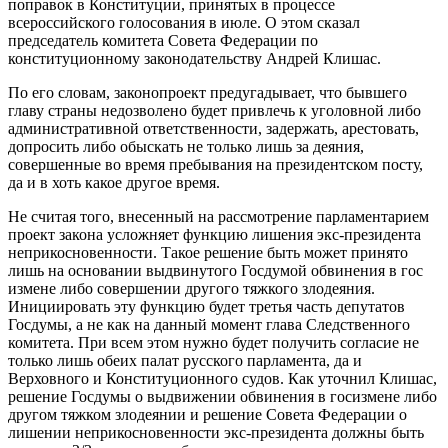
поправок в Конституции, принятых в процессе
всероссийского голосования в июле. О этом сказал
председатель комитета Совета Федерации по
конституционному
законодательству Андрей Клишас.
По его словам, законопроект предугадывает, что бывшего
главу страны недозволено будет привлечь к уголовной либо
административной ответственности, задержать, арестовать,
допросить либо обыскать не только лишь за деяния,
совершенные во время пребывания на президентском посту,
да и в хоть какое другое время.
Не считая того, внесенный на рассмотрение парламентарием
проект закона усложняет функцию лишения экс-президента
неприкосновенности. Такое решение быть может принято
лишь на основании выдвинутого Госдумой обвинения в гос
измене либо совершении другого тяжкого злодеяния.
Инициировать эту функцию будет третья часть депутатов
Госдумы, а не как на данный момент глава Следственного
комитета. При всем этом нужно будет получить согласие не
только лишь обеих палат русского парламента, да и
Верховного и Конституционного судов. Как уточнил Клишас,
решение Госдумы о выдвижении обвинения в госизмене либо
другом тяжком злодеянии и решение Совета Федерации о
лишении неприкосновенности экс-президента должны быть