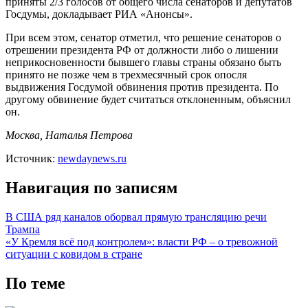
приняты 2/3 голосов от общего числа сенаторов и депутатов
Госдумы, докладывает РИА «Анонсы».
При всем этом, сенатор отметил, что решение сенаторов о
отрешении президента РФ от должности либо о лишении
неприкосновенности бывшего главы страны обязано быть
принято не позже чем в трехмесячный срок опосля
выдвижения Госдумой обвинения против президента. По
другому обвинение будет считаться отклоненным, объяснил
он.
Москва, Наталья Петрова
Источник:
newdaynews.ru
Навигация по записям
В США ряд каналов оборвал прямую трансляцию речи
Трампа
«У Кремля всё под контролем»: власти РФ – о тревожной
ситуации с ковидом в стране
По теме