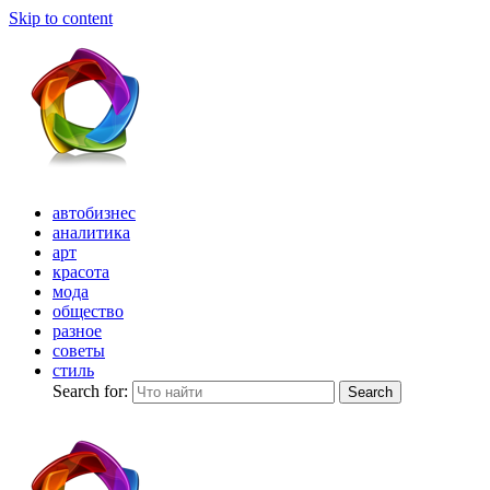
Skip to content
автобизнес
аналитика
арт
красота
мода
общество
разное
советы
стиль
Search for:
Search