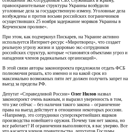
отношении экс-сотрудников СБУ, служивших в Крыму,
правоохранительные структуры Украины возбудили
уголовные дела за государственную измену. Уголовные дела
возбуждены и против восьми российских пограничников
осуществивших 25 ноября задержание моряков Украины в
Керченском проливе».
При этом, как подчеркнул Пискарев, на Украине активно
используется Интернет-ресурс «Миротворец», что создает
реальную угрозу жизни и здоровью экс-сотрудников
российских структур, которые «становятся объектами угроз и
нападения членов радикальных организаций».
В этой связи авторы законопроекта предложили отдать ФСБ
полномочия решать, кто именно и на какой срок из
максимально возможных пяти лет должен получить запрет на
выезд за пределы РФ.
Депутат «Справедливой России»
Олег Нилов
назвал
законопроект очень важным, и выразил уверенность в том,
что уже сейчас – без наличия такого закона – ограничение
права на выезд действует в отношении некоторых россиян.
«Например, это сотрудники суперсекретнейших ящиков
производства новейшего оружия. Почему там нет закона, но
все работает? И ограничения выполняются, я вас уверяю. Все
что касается членов правительства, депутатов Госдумы,