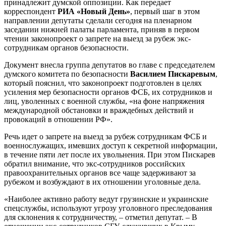
принадлежит думской оппозиции. Как передает
корреспондент
РИА «Новый День»
, первый шаг в этом
направлении депутаты сделали сегодня на пленарном
заседании
нижней палаты парламента, приняв в первом
чтении законопроект о запрете на выезд за рубеж экс-
сотрудникам органов безопасности.
Документ внесла группа депутатов во главе с председателем
думского комитета по безопасности
Василием Пискаревым
,
который пояснил, что законопроект подготовлен в целях
усиления мер безопасности органов ФСБ, их сотрудников и
лиц, уволенных с военной службы, «на фоне напряжения
международной обстановки и враждебных действий и
провокаций в отношении РФ».
Речь идет о запрете на выезд за рубеж сотрудникам ФСБ и
военнослужащих, имевших доступ к секретной информации,
в течение пяти лет после их увольнения. При этом Пискарев
обратил внимание, что экс-сотрудников российских
правоохранительных органов все чаще задерживают за
рубежом и возбуждают в их отношении уголовные дела.
«Наиболее активно работу ведут грузинские и украинские
спецслужбы, используют угрозу уголовного преследования
для склонения к сотрудничеству, – отметил депутат. – В