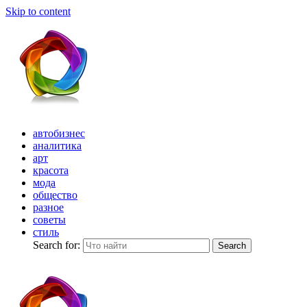
Skip to content
автобизнес
аналитика
арт
красота
мода
общество
разное
советы
стиль
Search for:
Search