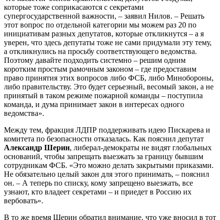
которые тоже соприкасаются с секретами
супергосударственной важности, – заявил Нилов. – Решать
этот вопрос по отдельной категории мы можем раз 20 по
инициативам разных депутатов, которые откликнутся – а я
уверен, что здесь депутаты тоже не сами придумали эту тему,
а откликнулись на просьбу соответствующего ведомства.
Поэтому давайте подходить системно – решим одним
коротким простым рамочным законом – где предоставим
право принятия этих вопросов либо ФСБ, либо Минобороны,
либо правительству. Это будет серьезный, весомый закон, а не
принятый в таком режиме пожарной команды – поступила
команда, и дума принимает закон в интересах одного
ведомства».
Между тем, фракция ЛДПР поддерживать идею Пискарева и
комитета по безопасности отказалась. Как пояснил депутат
Александр Шерин
, либерал-демократы не видят глобальных
оснований, чтобы запрещать выезжать за границу бывшим
сотрудникам ФСБ. «Это можно делать закрытыми приказами.
Не обязательно целый закон для этого принимать, – пояснил
он. – А теперь по списку, кому запрещено выезжать, все
узнают, кто владеет секретами – и приедет в Россию их
вербовать».
В то же время Шерин обратил внимание, что уже вносил в тот