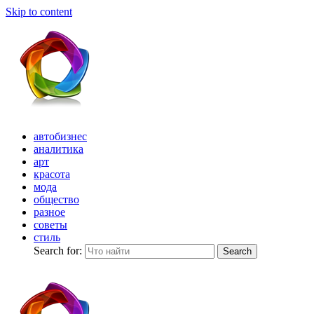
Skip to content
автобизнес
аналитика
арт
красота
мода
общество
разное
советы
стиль
Search for:
Search