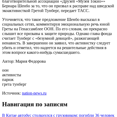
благотворительной ассоциации «Друзей «Музея Токио»»
Бернара Шенбо за то, что он призвал к расправе над шведской
экоактивисткой Гретой Тунберг, передает ТАСС.
Уточняется, что такое
предложение Шенбо высказал в
социальных сетях, комментируя эмоциональную речь юной
Греты на Генассамблее ООН. По его словам, он прекрасно
слышит все призывы к защите природы. Однако глава фонда
считает Тунберг с «безумной девицей», разжигающей
ненависть. В завершении он заявил, что активистку следует
убить и отметил, что надеется на решительные действия в
этом вопросе какого-нибудь сумасшедшего.
Автор: Мария Федорова
оон
активисты
париж
грета тунберг
Источник:
nation-news.ru
Навигация по записям
В Китае автобус столкнулся с грузовиком: погибли 36 человек