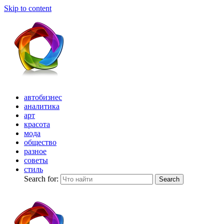
Skip to content
автобизнес
аналитика
арт
красота
мода
общество
разное
советы
стиль
Search for:
Search