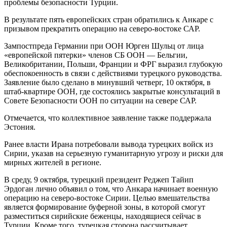
проблемы безопасности Турции.
В результате пять европейских стран обратились к Анкаре с
призывом прекратить операцию на северо-востоке САР.
Зампостпреда Германии при
ООН Юрген Шульц от лица
«европейской пятерки» членов СБ ООН — Бельгии,
Великобритании, Польши, Франции и ФРГ выразил глубокую
обеспокоенность в связи с действиями турецкого руководства.
Заявление было сделано в минувший четверг, 10 октября, в
штаб-квартире ООН, где состоялись закрытые консультаций в
Совете Безопасности ООН по ситуации на севере САР.
Отмечается, что коллективное заявление также поддержала
Эстония.
Ранее власти Ирана потребовали вывода турецких войск из
Сирии, указав на серьезную гуманитарную угрозу и риски для
мирных жителей в регионе.
В среду, 9 октября, турецкий президент Реджеп Тайип
Эрдоган лично объявил о том, что Анкара начинает военную
операцию на северо-востоке Сирии. Целью вмешательства
является формирование буферной зоны, в которой смогут
разместиться сирийские беженцы, находящиеся сейчас в
Турции. Кроме того, турецкая сторона рассчитывает