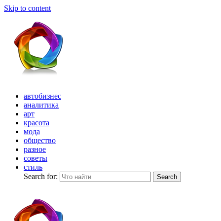
Skip to content
автобизнес
аналитика
арт
красота
мода
общество
разное
советы
стиль
Search for:
Search