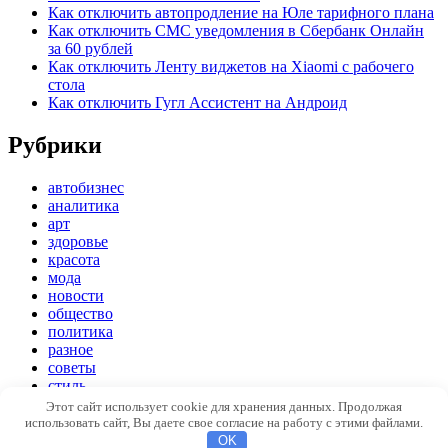
Как отключить автопродление на Юле тарифного плана
Как отключить СМС уведомления в Сбербанк Онлайн
за 60 рублей
Как отключить Ленту виджетов на Xiaomi с рабочего
стола
Как отключить Гугл Ассистент на Андроид
Рубрики
автобизнес
аналитика
арт
здоровье
красота
мода
новости
общество
политика
разное
советы
стиль
экономика
Этот сайт использует cookie для хранения данных. Продолжая
использовать сайт, Вы даете свое согласие на работу с этими файлами.
Copyright © 2026
Модный стиль
. Все права защищены
OK