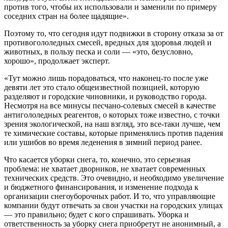
против того, чтобы их использовали и заменили по примеру
соседних стран на более щадящие».
Поэтому то, что сегодня идут подвижки в сторону отказа за от
противогололедных смесей, вредных для здоровья людей и
животных, в пользу песка и соли — «это, безусловно,
хорошо», продолжает эксперт.
«Тут можно лишь порадоваться, что наконец-то после уже
девяти лет это стало общеизвестной позицией, которую
разделяют и городские чиновники, и руководство города.
Несмотря на все минусы песчано-солевых смесей в качестве
антигололедных реагентов, о которых тоже известно, с точки
зрения экологической, на наш взгляд, это все-таки лучше, чем
те химические составы, которые применялись против падения
или ушибов во время леденения в зимний период ранее.
Что касается уборки снега, то, конечно, это серьезная
проблема: не хватает дворников, не хватает современных
технических средств. Это очевидно, и необходимо увеличение
и бюджетного финансирования, и изменение подхода к
организации снегоуборочных работ. И то, что управляющие
компании будут отвечать за свои участки на городских улицах
— это правильно; будет с кого спрашивать. Уборка и
ответственность за уборку снега приобретут не анонимный, а