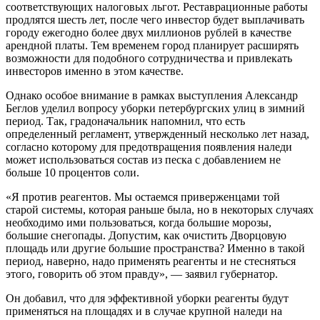
соответствующих налоговых льгот. Реставрационные работы
продлятся шесть лет, после чего инвестор будет выплачивать
городу ежегодно более двух миллионов рублей в качестве
арендной платы. Тем временем город планирует расширять
возможности для подобного сотрудничества и привлекать
инвесторов именно в этом качестве.
Однако особое внимание в рамках выступления Александр
Беглов уделил вопросу уборки петербургских улиц в зимний
период. Так, градоначальник напомнил, что есть
определенный регламент, утвержденный несколько лет назад,
согласно которому для предотвращения появления наледи
может использоваться состав из песка с добавлением не
больше 10 процентов соли.
«Я против реагентов. Мы остаемся приверженцами той
старой системы, которая раньше была, но в некоторых случаях
необходимо ими пользоваться, когда большие морозы,
большие снегопады. Допустим, как очистить Дворцовую
площадь или другие большие пространства? Именно в такой
период, наверно, надо применять реагенты и не стесняться
этого, говорить об этом правду», — заявил губернатор.
Он добавил, что для эффективной уборки реагенты будут
применяться на площадях и в случае крупной наледи на