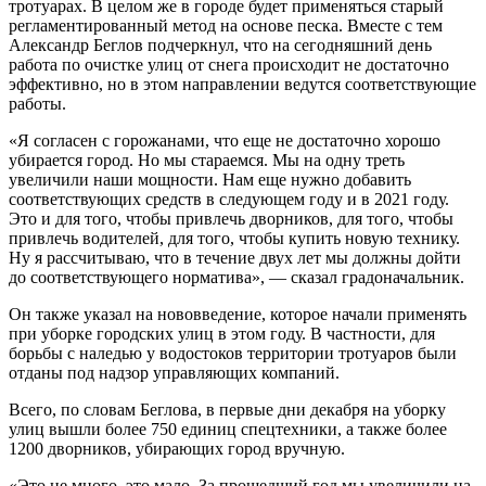
тротуарах. В целом же в городе будет применяться старый
регламентированный метод на основе песка. Вместе с тем
Александр Беглов подчеркнул, что на сегодняшний день
работа по очистке улиц от снега происходит не достаточно
эффективно, но в этом направлении ведутся соответствующие
работы.
«Я согласен с горожанами, что еще не достаточно хорошо
убирается город. Но мы стараемся. Мы на одну треть
увеличили наши мощности. Нам еще нужно добавить
соответствующих средств в следующем году и в 2021 году.
Это и для того, чтобы привлечь дворников, для того, чтобы
привлечь водителей, для того, чтобы купить новую технику.
Ну я рассчитываю, что в течение двух лет мы должны дойти
до соответствующего норматива», — сказал градоначальник.
Он также указал на нововведение, которое начали применять
при уборке городских улиц в этом году. В частности, для
борьбы с наледью у водостоков территории тротуаров были
отданы под надзор управляющих компаний.
Всего, по словам Беглова, в первые дни декабря на уборку
улиц вышли более 750 единиц спецтехники, а также более
1200 дворников, убирающих город вручную.
«Это не много, это мало. За прошедший год мы увеличили на