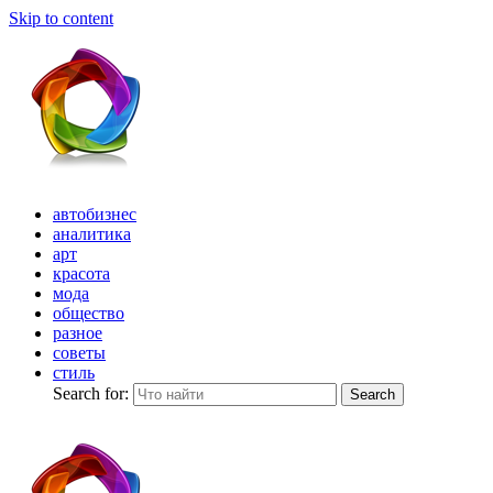
Skip to content
автобизнес
аналитика
арт
красота
мода
общество
разное
советы
стиль
Search for:
Search