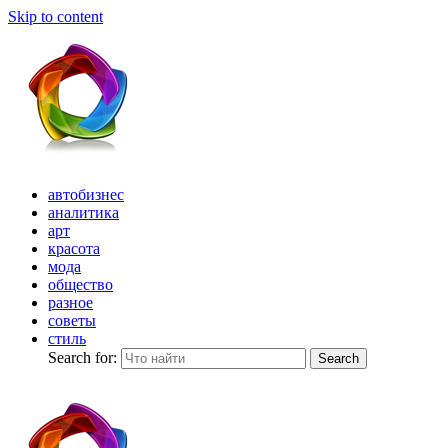
Skip to content
автобизнес
аналитика
арт
красота
мода
общество
разное
советы
стиль
Search for:
Search