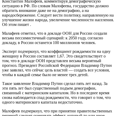
Константин Малофеев, комментируя демографическую
ситуацию в РФ. По словам Малофеева, государство должно
обратить внимание даже не на демографию, а на
народосбережение. Следует вести политику, направленную на
улучшение жизни народа, увеличение численности населения.
Об этом пишет .
Малафеев отметил, что в докладе ООН для России создали
весьма пессимистичный сценарий: к 2050 году, согласно
докладу, в России останется 100 миллионов человек.
Эксперт подчеркнул, что коэффициент рождаемости на одну
женщину в России составляет 1,67. Это свидетельствует о
том, что в докладе ООН представлен весьма вероятный
прогноз. Президент Российской Федерации Владимир Путин
уже заявлял, что сейчас цель властей — создать все условия,
чтобы в каждой семье было не менее трех детей.
Такое заявление Владимир Путин сделал пять лет назад. За
эти пять лет был существенный подъем демографии,
связанный с материнским капиталом. Но в последнее время
снова наблюдается спад рождаемости, что говорит о том, что
одного материнского капитала недостаточно.
Малофеев подчеркнул, что при принятии правительственных
решений следует оценивать эффект, который то или иное