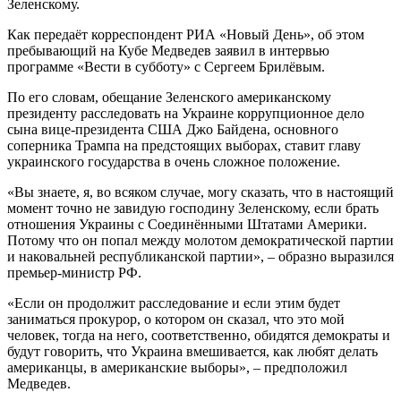
Зеленскому.
Как передаёт корреспондент РИА «Новый День», об этом
пребывающий на Кубе Медведев заявил в интервью
программе «Вести в субботу» с Сергеем Брилёвым.
По его словам, обещание Зеленского американскому
президенту расследовать на Украине коррупционное дело
сына вице-президента США Джо Байдена, основного
соперника Трампа на предстоящих выборах, ставит главу
украинского государства в очень сложное положение.
«Вы знаете, я, во всяком случае, могу сказать, что в настоящий
момент точно не завидую господину Зеленскому, если брать
отношения Украины с Соединёнными Штатами Америки.
Потому что он попал между молотом демократической партии
и наковальней республиканской партии», – образно выразился
премьер-министр РФ.
«Если он продолжит расследование и если этим будет
заниматься прокурор, о котором он сказал, что это мой
человек, тогда на него, соответственно, обидятся демократы и
будут говорить, что Украина вмешивается, как любят делать
американцы, в американские выборы», – предположил
Медведев.