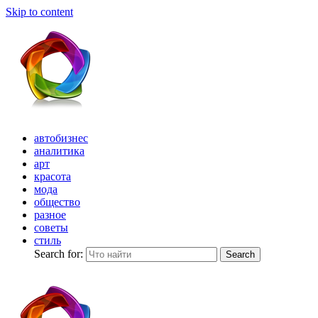
Skip to content
автобизнес
аналитика
арт
красота
мода
общество
разное
советы
стиль
Search for:
Search