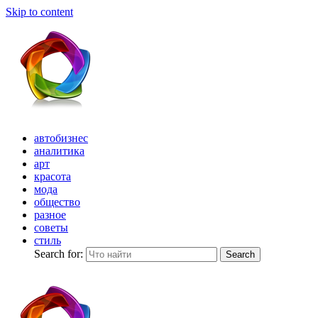
Skip to content
автобизнес
аналитика
арт
красота
мода
общество
разное
советы
стиль
Search for:
Search