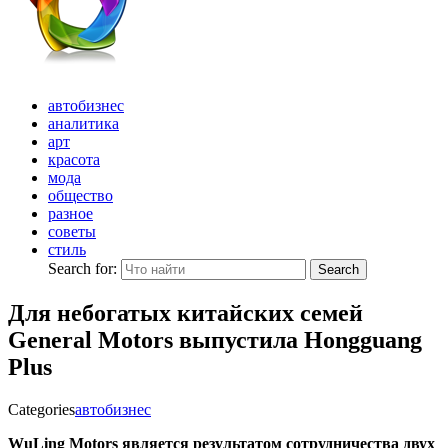
автобизнес
аналитика
арт
красота
мода
общество
разное
советы
стиль
Search for:
Search
Для небогатых китайских семей
General Motors выпустила Hongguang
Plus
Categories
автобизнес
WuLing Motors является результатом сотрудничества двух