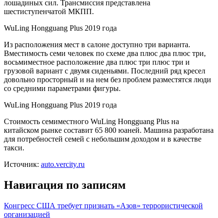
лошадиных сил. Трансмиссия представлена
шестиступенчатой МКПП.
WuLing Hongguang Plus 2019 года
Из расположения мест в салоне доступно три варианта.
Вместимость семи человек по схеме два плюс два плюс три,
восьмиместное расположение два плюс три плюс три и
грузовой вариант с двумя сиденьями. Последний ряд кресел
довольно просторный и на нем без проблем разместятся люди
со средними параметрами фигуры.
WuLing Hongguang Plus 2019 года
Стоимость семиместного WuLing Hongguang Plus на
китайском рынке составит 65 800 юаней. Машина разработана
для потребностей семей с небольшим доходом и в качестве
такси.
Источник:
auto.vercity.ru
Навигация по записям
Конгресс США требует признать «Азов» террористической
организацией