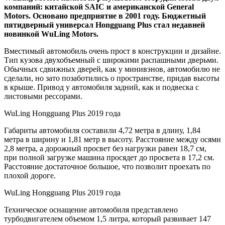
компаний: китайской SAIC и американской General
Motors. Основано предприятие в 2001 году. Бюджетный
пятидверный универсал Hongguang Plus стал недавней
новинкой WuLing Motors.
Вместимый автомобиль очень прост в конструкции и дизайне.
Тип
кузова двухобъемный с широкими распашными дверьми.
Обычных сдвижных дверей, как у минивэнов, автомобилю не
сделали, но зато позаботились о пространстве, придав высоты
в крыше. Привод у автомобиля задний, как и подвеска с
листовыми рессорами.
WuLing Hongguang Plus 2019 года
Габариты автомобиля составили 4,72 метра в длину, 1,84
метра в ширину и 1,81 метр в высоту. Расстояние между осями
2,8 метра, а дорожный просвет без нагрузки равен 18,7 см,
при полной загрузке машина просядет до просвета в 17,2 см.
Расстояние достаточное большое, что позволит проехать по
плохой дороге.
WuLing Hongguang Plus 2019 года
Техническое оснащение автомобиля представлено
турбодвигателем объемом 1,5 литра, который развивает 147