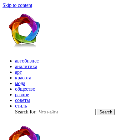
Skip to content
автобизнес
аналитика
арт
красота
мода
общество
разное
советы
стиль
Search for:
Search