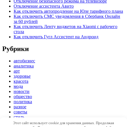
Отключение безопасного режима на телевизоре
Отключение ассистента Авито
Как отключить автопродление на Юле тарифного плана
Как отключить СМС уведомления в Сбербанк Онлайн
за 60 рублей
Как отключить Ленту виджетов на Xiaomi с рабочего
стола
Как отключить Гугл Ассистент на Андроид
Рубрики
автобизнес
аналитика
арт
здоровье
красота
мода
новости
общество
политика
разное
советы
стиль
экономика
Этот сайт использует cookie для хранения данных. Продолжая