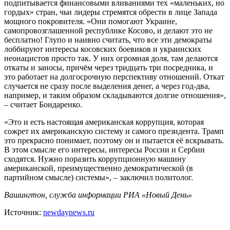
подпитывается финансовыми вливаниями тех «маленьких, но
гордых» стран, чьи лидеры стремятся обрести в лице Запада
мощного покровителя. «Они помогают Украине,
самопровозглашенной республике Косово, и делают это не
бесплатно! Глупо и наивно считать, что все эти демократы
лоббируют интересы косовских боевиков и украинских
неонацистов просто так. У них огромная доля, там делаются
откаты и заносы, причём через тридцать три посредника, и
это работает на долгосрочную перспективу отношений. Откат
случается не сразу после выделения денег, а через год-два,
например, и таким образом складываются долгие отношения»,
– считает Бондаренко.
«Это и есть настоящая американская коррупция, которая
сожрет их американскую систему и самого президента. Трамп
это прекрасно понимает, поэтому он и пытается её вскрывать.
В этом смысле его интересы, интересы России и Сербии
сходятся. Нужно поразить коррупционную машину
американской, преимущественно демократической (в
партийном смысле) системы», – заключил политолог.
Вашингтон, служба информации РИА «Новый День»
Источник:
newdaynews.ru