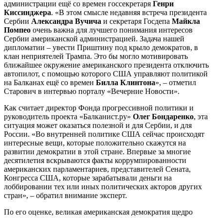
администрации ещё со времен госсекретаря
Генри
Киссинджера
. «В этом смысле недавняя встреча президента
Сербии
Александра Вучича
и секретаря Госдепа
Майкла
Помпео
очень важна для лучшего понимания интересов
Сербии американской администрацией. Задача нашей
дипломатии – увести Приштину под крыло демократов, в
клан неприятелей Трампа. Это бы могло мотивировать
ближайшее окружение американского президента отключить
автопилот, с помощью которого США управляют политикой
на Балканах ещё со времен
Билла Клинтона
», – отметил
Старович в интервью порталу «Вечерние Новости».
Как считает директор Фонда прогрессивной политики и
руководитель проекта «Балканист.ру»
Олег Бондаренко
, эта
ситуация может оказаться полезной и для Сербии, и для
России. «Во внутренней политике США сейчас происходят
интересные вещи, которые положительно скажутся на
развитии демократии в этой стране. Впервые за многие
десятилетия вскрываются факты коррумпированности
американских парламентариев, представителей Сената,
Конгресса США, которые зарабатывали деньги на
лоббировании тех или иных политических акторов других
стран», – обратил внимание эксперт.
По его оценке, великая американская демократия щедро