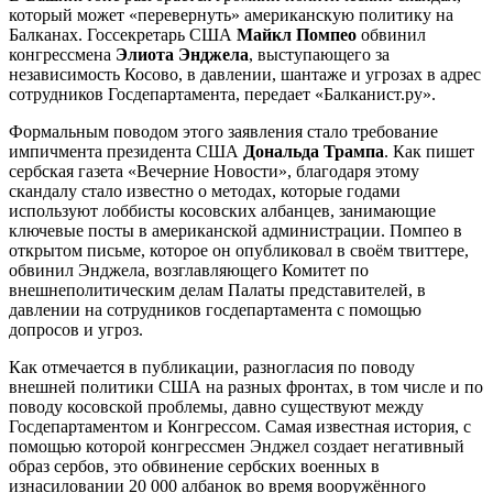
который может «перевернуть» американскую политику на
Балканах. Госсекретарь США
Майкл Помпео
обвинил
конгрессмена
Элиота Энджела
, выступающего за
независимость Косово, в давлении, шантаже и угрозах в адрес
сотрудников Госдепартамента, передает «Балканист.ру».
Формальным поводом этого заявления стало требование
импичмента президента США
Дональда Трампа
. Как пишет
сербская газета «Вечерние Новости», благодаря этому
скандалу стало известно о методах, которые годами
используют лоббисты косовских албанцев, занимающие
ключевые посты в американской администрации. Помпео в
открытом письме, которое он опубликовал в своём твиттере,
обвинил Энджела, возглавляющего Комитет по
внешнеполитическим делам Палаты представителей, в
давлении на сотрудников госдепартамента с помощью
допросов и угроз.
Как отмечается в публикации, разногласия по поводу
внешней политики США на разных фронтах, в том числе и по
поводу косовской проблемы, давно существуют между
Госдепартаментом и Конгрессом. Самая известная история, с
помощью которой конгрессмен Энджел создает негативный
образ сербов, это обвинение сербских военных в
изнасиловании 20 000 албанок во время вооружённого