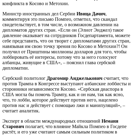
конфликта в Косово и Метохии.
Министр иностранных дел Сербии
Ивица Дачич
,
комментируя это письмо Помпео, отметил, что скандал
свидетельствует, в том числе, о возможном давлении на
дипломатов других стран. «Если он (Элиот Энджел) такое
давление оказывает на сотрудников Госдепартамента, можете
себе представить, что он творит с дипломатами других стран,
навязывая им свою точку зрения по Косово и Метохии?! Он
получил от Приштины миллионы долларов для того, чтобы
лоббировать её интересы, потому что за него голосуют
албанцы, живущие в США», – пояснил глава сербской
дипломатии.
Сербский политолог
Драгомир Анджелькович
считает, что
против Трампа в Конгрессе выступают албанские лоббисты и
сторонники независимости Косово. «Сербская диаспора в
США могла бы помочь Трампу, как и он нам, так как ясно,
что, то лобби, которое действует против него, нацелено
против нас и действует с помощью лжи и манипуляций», –
считает аналитик.
Эксперт в области международных отношений
Неманя
Старович
полагает, что влияние Майкла Помпео в Госдепе
растёт, и его уже считают самым сильным политиком в