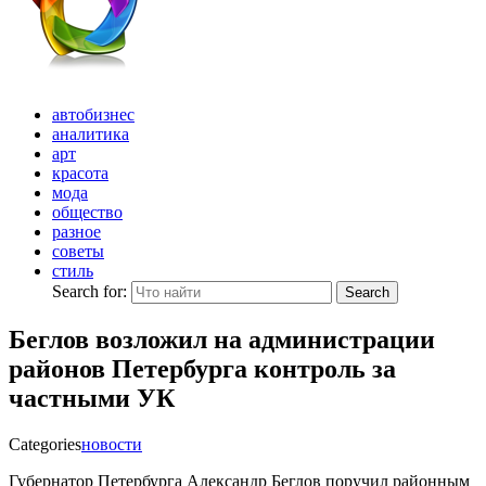
автобизнес
аналитика
арт
красота
мода
общество
разное
советы
стиль
Search for:
Search
Беглов возложил на администрации
районов Петербурга контроль за
частными УК
Categories
новости
Губернатор Петербурга Александр Беглов поручил районным