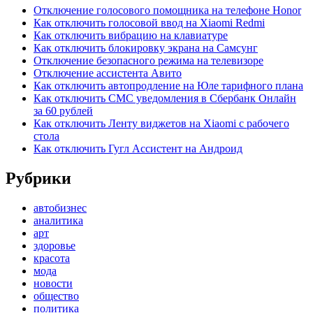
Отключение голосового помощника на телефоне Honor
Как отключить голосовой ввод на Xiaomi Redmi
Как отключить вибрацию на клавиатуре
Как отключить блокировку экрана на Самсунг
Отключение безопасного режима на телевизоре
Отключение ассистента Авито
Как отключить автопродление на Юле тарифного плана
Как отключить СМС уведомления в Сбербанк Онлайн
за 60 рублей
Как отключить Ленту виджетов на Xiaomi с рабочего
стола
Как отключить Гугл Ассистент на Андроид
Рубрики
автобизнес
аналитика
арт
здоровье
красота
мода
новости
общество
политика