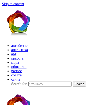
Skip to content
автобизнес
аналитика
арт
красота
мода
общество
разное
советы
стиль
Search for:
Search