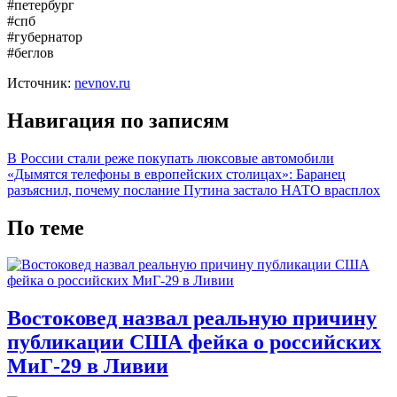
#петербург
#спб
#губернатор
#беглов
Источник:
nevnov.ru
Навигация по записям
В России стали реже покупать люксовые автомобили
«Дымятся телефоны в европейских столицах»: Баранец
разъяснил, почему послание Путина застало НАТО врасплох
По теме
Востоковед назвал реальную причину
публикации США фейка о российских
МиГ-29 в Ливии