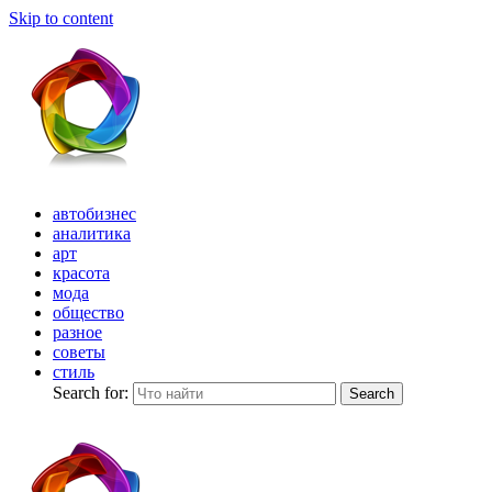
Skip to content
автобизнес
аналитика
арт
красота
мода
общество
разное
советы
стиль
Search for:
Search