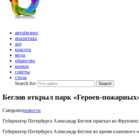
автобизнес
аналитика
арт
красота
мода
общество
разное
советы
стиль
Search for:
Search
Беглов открыл парк «Героев-пожарных
Categories
новости
Губернатор Петербурга Александр Беглов приехал во Фрунзенс
Губернатор Петербурга Александр Беглов во время планового о