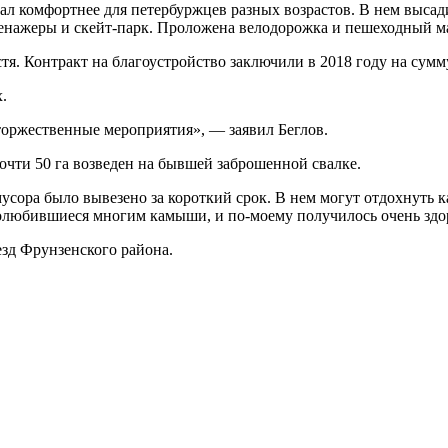
ал комфортнее для петербуржцев разных возрастов. В нем высад
ренажеры и скейт-парк. Проложена велодорожка и пешеходный м
стя. Контракт на благоустройство заключили в 2018 году на сумм
х.
торжественные мероприятия», — заявил Беглов.
очти 50 га возведен на бывшей заброшенной свалке.
усора было вывезено за короткий срок. В нем могут отдохнуть 
любившиеся многим камыши, и по-моему получилось очень здор
д Фрунзенского района.