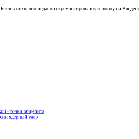
глов похвалил недавно отремонтированную школу на Введенск
ской» точки общепита
ссии ядерный удар