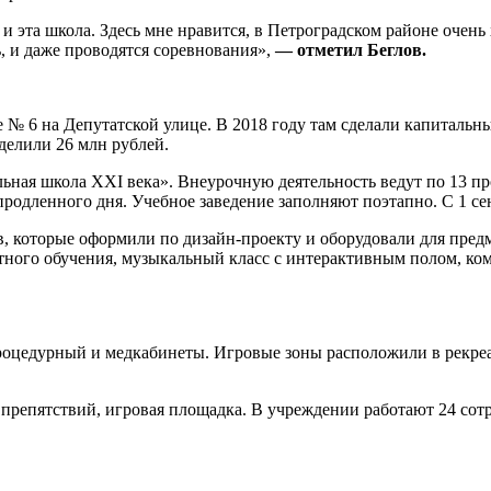
и эта школа. Здесь мне нравится, в Петроградском районе очен
, и даже проводятся соревнования»,
— отметил Беглов.
е № 6 на Депутатской улице. В 2018 году там сделали капитальн
елили 26 млн рублей.
ьная школа XXI века». Внеурочную деятельность ведут по 13 пр
родленного дня. Учебное заведение заполняют поэтапно. С 1 сент
, которые оформили по дизайн-проекту и оборудовали для предм
атного обучения, музыкальный класс с интерактивным полом, к
роцедурный и медкабинеты. Игровые зоны расположили в рекреаци
репятствий, игровая площадка. В учреждении работают 24 сотру