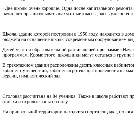
«Две школы очень хорошие. Одна после капитального ремонта, 
начинают организовывать шахматные классы, здесь уже он есть
Школа, здание которой построили в 1950 году, находится в дом
бюджета на оснащение школы современным оборудованием выд
Детей учат по образовательной развивающей программе «Начал
программам. Кроме этого, школьники могут остаться в группе п
В трехэтажном здании расположены десять классных кабинетов
кабинет путешествий, кабинет-игротека для проведения шахм
версии, гимнастический зал.
Столовая рассчитана на 84 ученика. Также в школе работают п
отдыха и игровые зоны на полу.
На пришкольной территории находятся спортплощадка, полоса п