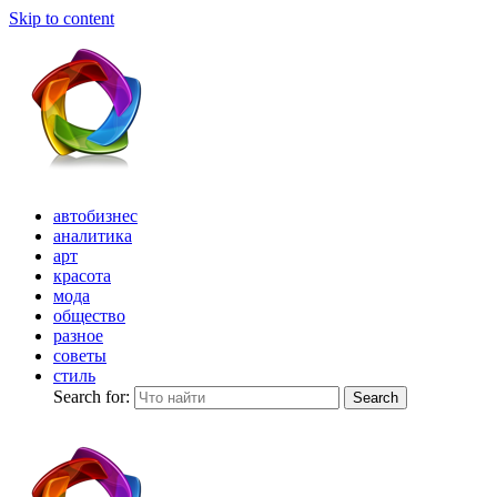
Skip to content
автобизнес
аналитика
арт
красота
мода
общество
разное
советы
стиль
Search for:
Search