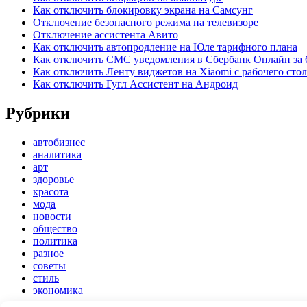
Как отключить блокировку экрана на Самсунг
Отключение безопасного режима на телевизоре
Отключение ассистента Авито
Как отключить автопродление на Юле тарифного плана
Как отключить СМС уведомления в Сбербанк Онлайн за 
Как отключить Ленту виджетов на Xiaomi с рабочего стол
Как отключить Гугл Ассистент на Андроид
Рубрики
автобизнес
аналитика
арт
здоровье
красота
мода
новости
общество
политика
разное
советы
стиль
экономика