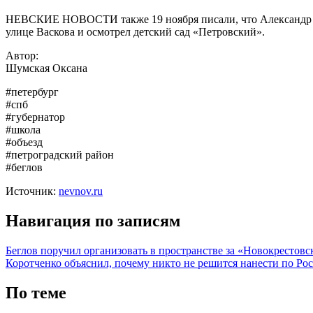
НЕВСКИЕ НОВОСТИ также 19 ноября писали, что Александр Бе
улице Васкова и осмотрел детский сад «Петровский».
Автор:
Шумская Оксана
#петербург
#спб
#губернатор
#школа
#объезд
#петроградский район
#беглов
Источник:
nevnov.ru
Навигация по записям
Беглов поручил организовать в пространстве за «Новокрестов
Коротченко объяснил, почему никто не решится нанести по Ро
По теме