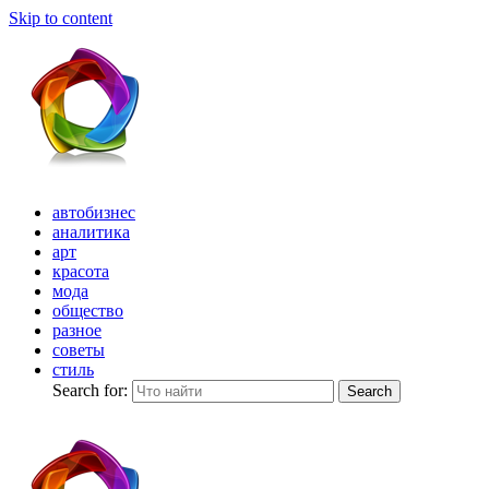
Skip to content
автобизнес
аналитика
арт
красота
мода
общество
разное
советы
стиль
Search for:
Search