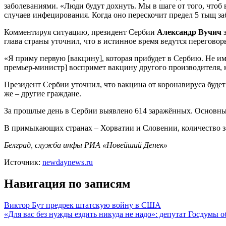
заболеваниями. «Люди будут дохнуть. Мы в шаге от того, чтоб
случаев инфецирования. Когда оно перескочит предел 5 тыщ за
Комментируя ситуацию, президент Сербии
Александр Вучич
з
глава страны уточнил, что в истинное время ведутся перегово
«Я приму первую [вакцину], которая прибудет в Сербию. Не им
премьер-министр] воспримет вакцину другого производителя, к
Президент Сербии уточнил, что вакцина от коронавируса будет
же – другие граждане.
За прошлые день в Сербии выявлено 614 заражённых. Основным
В примыкающих странах – Хорватии и Словении, количество з
Белград, служба инфы РИА «Новейший Денек»
Источник:
newdaynews.ru
Навигация по записям
Виктор Бут предрек штатскую войну в США
«Для вас без нужды ездить никуда не надо»: депутат Госдумы