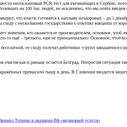
 ввести неотклонимый PCR-тест для въезжающих в Сербию, потом
болевших на 100 тыс людей, не исключено, что мы опять введем
аверил, что власти готовятся к наплыву нездоровых – до 1 дека
ры сходу с несколькими государствами о покупке вакцины от кор
еет значения, кто окажется ее производителем, основное, чтоб л
то-то ещё – третьего, нам не принципиально. Основное, чтоб все
 бесплатной, ее сходу получат работники «групп завышенного р
 очагом как и раньше остаётся Белград. Непростая ситуация та
аражённых превысило тыщу в день. В Словении вводится запре
 обвинил Турцию в оказании Рф «медвежьей услуги»