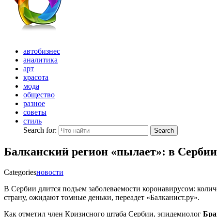
автобизнес
аналитика
арт
красота
мода
общество
разное
советы
стиль
Search for:
Search
Балканский регион «пылает»: в Сербии
Categories
новости
В Сербии длится подъем заболеваемости коронавирусом: колич
страну, ожидают томные деньки, переадет «Балканист.ру».
Как отметил член Кризисного штаба
Сербии, эпидемиолог
Бра