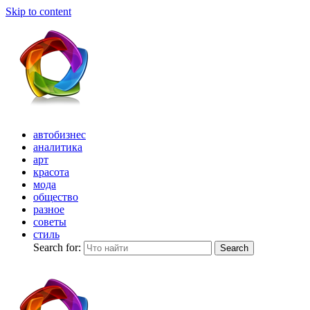
Skip to content
автобизнес
аналитика
арт
красота
мода
общество
разное
советы
стиль
Search for:
Search