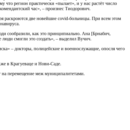
у что регион практически «пылает», и у нас растёт число
 комендантский час», – произнес Тиодорович.
бря раскроются две новейшие сovid-больницы. При всем этом
онавируса.
юди сообразили, как это принципиально. Ана [Брнабич,
 люди смогли это создать», – выделил Вучич.
иска» – докторы, полицейские и военнослужащие, опосля чего
кже в Крагуеваце и Hови-Cаде.
т на перемещение меж муниципалитетами.