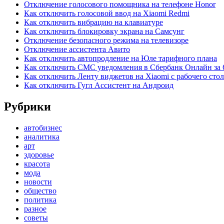
Отключение голосового помощника на телефоне Honor
Как отключить голосовой ввод на Xiaomi Redmi
Как отключить вибрацию на клавиатуре
Как отключить блокировку экрана на Самсунг
Отключение безопасного режима на телевизоре
Отключение ассистента Авито
Как отключить автопродление на Юле тарифного плана
Как отключить СМС уведомления в Сбербанк Онлайн за 
Как отключить Ленту виджетов на Xiaomi с рабочего стол
Как отключить Гугл Ассистент на Андроид
Рубрики
автобизнес
аналитика
арт
здоровье
красота
мода
новости
общество
политика
разное
советы