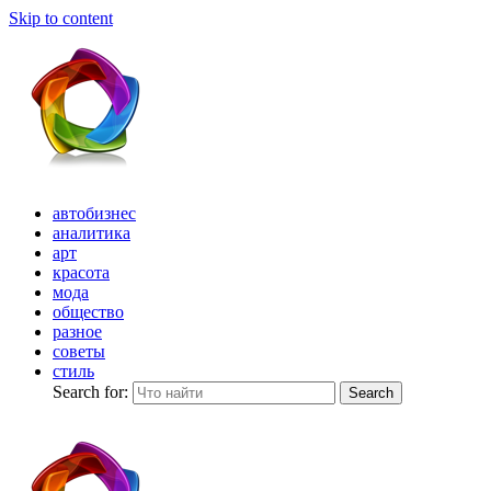
Skip to content
автобизнес
аналитика
арт
красота
мода
общество
разное
советы
стиль
Search for:
Search