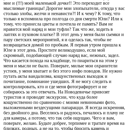
мне и (!!!) моей маленькой дочке!! Это переходит все
мыслимые границы! Дорогие мои злопыхатели, откуда у вас
столько злобы, желчи и ненависти?! И к чему? К тому, что
только я вспомнила про полгода со дня смерти Юли? Или к
тому, что принесла цветы и почтила ее память? Вам не
нравится мой наряд и мои туфли? Так что же, ходить в
лаптях и пуховом платке? В этот день у меня были сьемки и
пару светских мероприятий, я и оделась так, чтобы не
возвращаться домой по пробкам. Я первая утром пришла к
Юле в этот день. Простите великодушно, если мой
скромный, подобающей случаю наряд вас, нежных, задел.
Что касается похода на кладбище, то пиариться на этом у
меня и мысли не было. Поверьте, милые мои охранители
устоев, у меня хватает и без этого инфо поводов. Не нужно
путать акты вандализма, кощунственных выходок и
почитание, поминание ушедших. Я не могу следить и
контролировать, кто и где меня фотографирует и не
собираюсь за это отвечать. На Новодевичье привозят
туристов и проводят экскурсии, что куда более
кощунственно по сравнению с моими невинными фото,
выложенными вездесущими папарацци. Я всегда искренняя,
без двойного дна. Веселюсь и радуюсь, печалюсь и плачу не
для камеры, а потому, что так себя ощущаю. Чего и вам,
поверьте, желаю. Будьте добрее, терпимее и тратьте время на
близких, родных, а не на то, чтобы бросить камень и