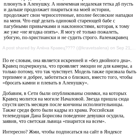
плюнуть в Аленушку. А никчемная недалекая тетка дб пусть
и дальше продолжает пиариться на моей истории,
продолжает свои черносотенные, вполне бесовские нападки
на меня. Что ещё делать одинокой стареющей бабе с
пагубными привычками и наклонностями, которая, к тому
же уже «не ягодка опять». Я могу её только пожалеть,
убогую, по-христиански и не судить строго. #аленакравец
A post shared by Алёна Кравец???? (@kravetsalena) on Sep 21, 2019 at 10:28am PDT
По ее словам, она является искренней и «без двойного дна».
Кравец подчеркнула, что проявляет эмоции не для камеры, а
только потому, что так чувствует. Модель также призвала быть
терпимее и добрее, заботиться о близких, вместо того, чтобы
«бросать камни и плевать в Аленушку».
Добавим, в Сети были опубликованы снимки, на которых
Кравец молится на могиле Началовой. Звезда пришла сюда
спустя шесть месяцев после кончины исполнительницы.
Также среди фото были кадры из храма. Российская
телеведущая Дана Борисова поведение девушки осудила,
заявив, что светская львица «пиарится на всем».
Интересно? Жми, чтобы подписаться на сайт в Яндексе